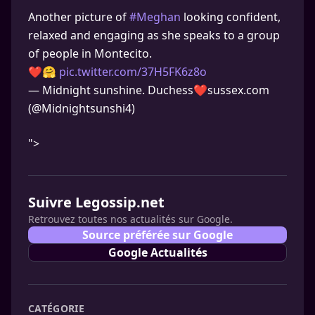
Another picture of
#Meghan
looking confident,
relaxed and engaging as she speaks to a group
of people in Montecito.
❤️🤗
pic.twitter.com/37H5FK6z8o
— Midnight sunshine. Duchess❤️sussex.com
(@Midnightsunshi4)
">
Suivre Legossip.net
Retrouvez toutes nos actualités sur Google.
Source préférée sur Google
Google Actualités
CATÉGORIE