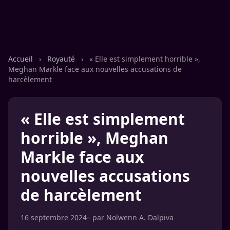
Accueil
›
Royauté
›
« Elle est simplement horrible »,
Meghan Markle face aux nouvelles accusations de
harcèlement
« Elle est simplement
horrible », Meghan
Markle face aux
nouvelles accusations
de harcèlement
16 septembre 2024
– par
Nolwenn A. Dalpiva