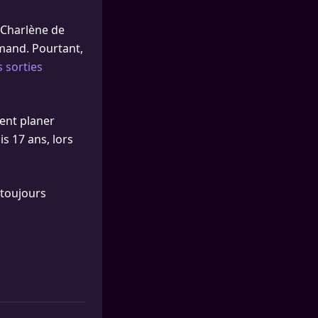
e Charlène de
emand. Pourtant,
s sorties
ent planer
s 17 ans, lors
 toujours