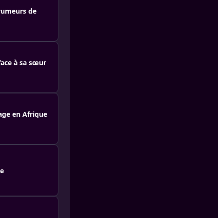
 rumeurs de
 face à sa sœur
age en Afrique
le