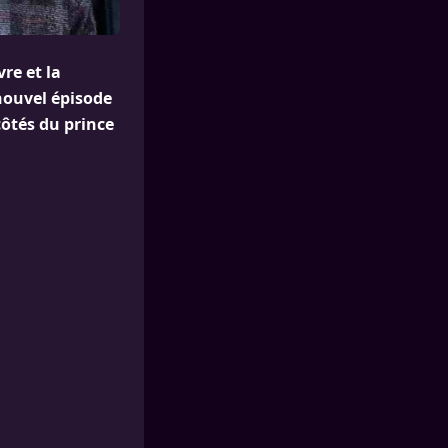
re et la
nouvel épisode
côtés du prince