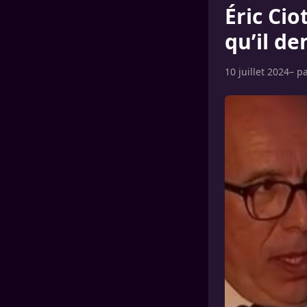
Éric Cio
qu’il d
10 juillet 2024
– p