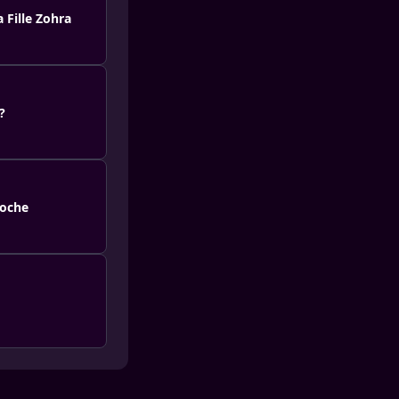
 Fille Zohra
?
roche