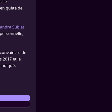
c le
 en quête de
sandra Sublet
 personnelle,
 convaincre de
s 2017 et le
 indiqué.