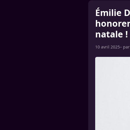
Émilie D
honoren
natale !
10 avril 2025
– pa