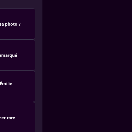
sa photo ?
remarqué
Émilie
cer rare