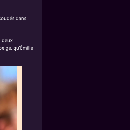
soudés dans
 a deux
belge, qu’Émilie