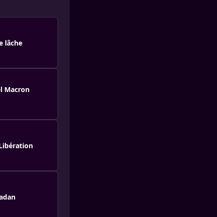
e lâche
el Macron
Libération
madan