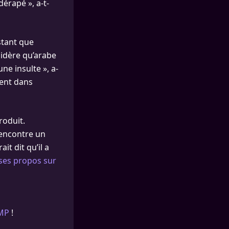
dérapé », a-t-
stant que
sidère qu’arabe
une insulte », a-
ient dans
roduit.
 rencontre un
it dit qu’il a
ses propos sur
MP
!