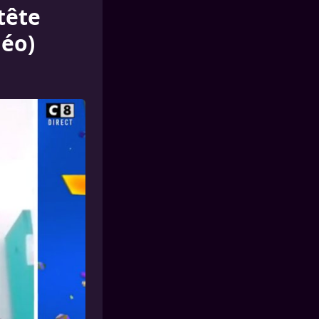
tête
déo)