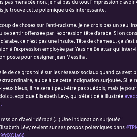
s pas menacée non, je n’ai pas du tout l’impression d’avoir 
is je trouve cette polémique très intéressante.
coup de choses sur l’anti-racisme. Je ne crois pas un seul in
 se sentir offensée par l’expression tête d’arabe. Si on con
e d’arabe, ce n’est pas une insulte. Tête de chameau, ça s’est 
lusion à l’expression employée par Yassine Belattar qui interv
on poste pour désigner Jean Messiha.
lle de ce gros tollé sur les réseaux sociaux quand ça s’est p
extraordinaire, au delà de cette indignation surjouée. Si je
yeux bleus, il ne serait peut-être pas suédois, mais je pourra
ois », explique Elisabeth Levy, qui s’était déjà illustrée
avec 
.
mpression d'avoir dérapé (...) Une indignation surjouée"
 Elisabeth Lévy revient sur ses propos polémiques dans
#TP
/J9fdXOIa66