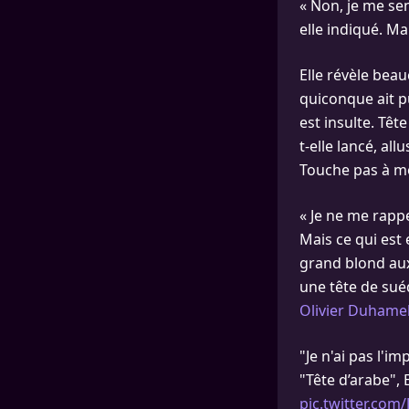
« Non, je me sen
elle indiqué. Ma
Elle révèle beau
quiconque ait pu
est insulte. Têt
t-elle lancé, al
Touche pas à m
« Je ne me rappe
Mais ce qui est 
grand blond aux 
une tête de suéd
Olivier Duhamel
"Je n'ai pas l'i
"Tête d’arabe",
pic.twitter.com