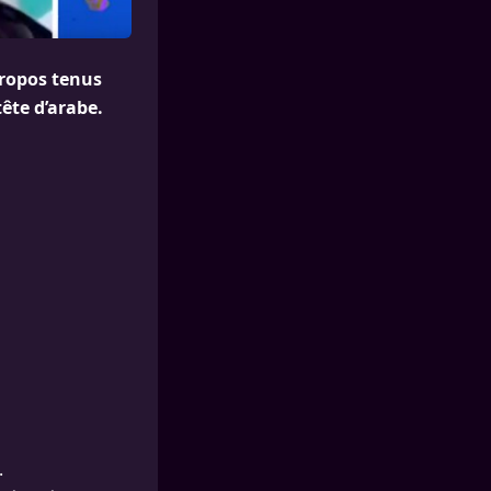
propos tenus
ête d’arabe.
.