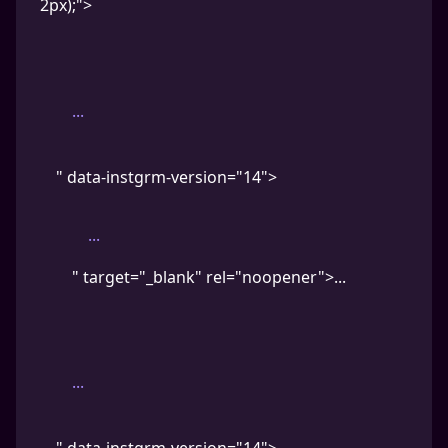
2px);">
...
" data-instgrm-version="14">
...
" target="_blank" rel="noopener">...
...