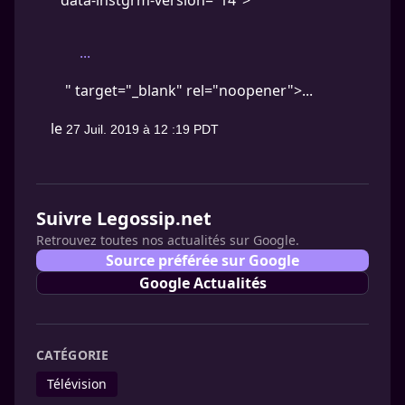
" data-instgrm-version="14">
...
" target="_blank" rel="noopener">...
le
27 Juil. 2019 à 12 :19 PDT
Suivre Legossip.net
Retrouvez toutes nos actualités sur Google.
Source préférée sur Google
Google Actualités
CATÉGORIE
Télévision