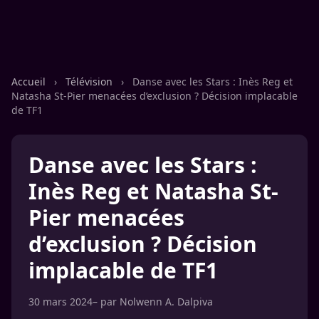
Accueil
›
Télévision
›
Danse avec les Stars : Inès Reg et
Natasha St-Pier menacées d’exclusion ? Décision implacable
de TF1
Danse avec les Stars :
Inès Reg et Natasha St-
Pier menacées
d’exclusion ? Décision
implacable de TF1
30 mars 2024
– par
Nolwenn A. Dalpiva