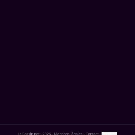
LeGossip.net - 2026
-
Mentions légales
-
Contact
-
Cookies ?