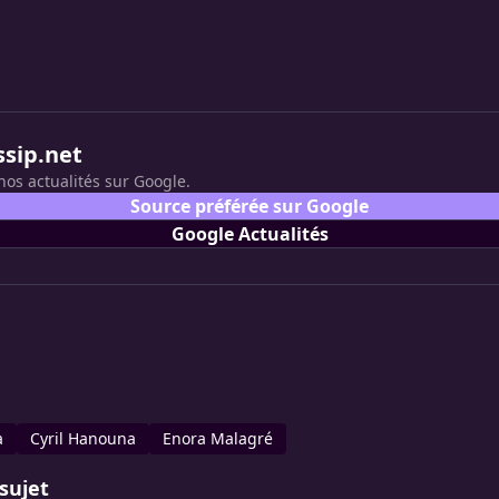
ssip.net
nos actualités sur Google.
Source préférée sur Google
Google Actualités
a
Cyril Hanouna
Enora Malagré
sujet