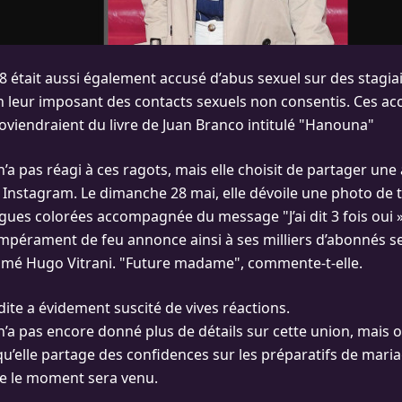
C8 était aussi également accusé d’abus sexuel sur des stagia
n leur imposant des contacts sexuels non consentis. Ces ac
oviendraient du livre de Juan Branco intitulé "Hanouna"
a pas réagi à ces ragots, mais elle choisit de partager une
Instagram. Le dimanche 28 mai, elle dévoile une photo de t
ues colorées accompagnée du message "J’ai dit 3 fois oui »
mpérament de feu annonce ainsi à ses milliers d’abonnés ses
imé Hugo Vitrani. "Future madame", commente-t-elle.
dite a évidement suscité de vives réactions.
’a pas encore donné plus de détails sur cette union, mais 
 qu’elle partage des confidences sur les préparatifs de mari
e le moment sera venu.