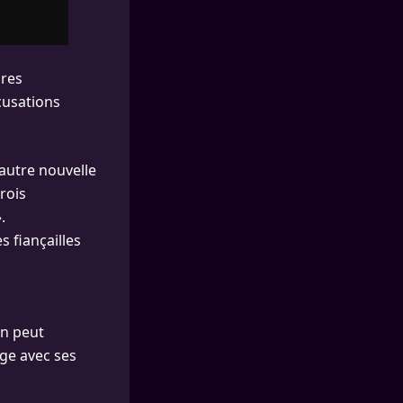
ires
cusations
 autre nouvelle
rois
.
 fiançailles
on peut
age avec ses