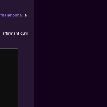
yril Hanouna,
le
 affirmant qu’il