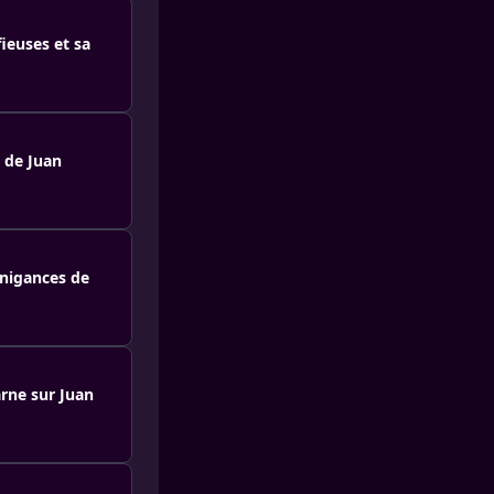
ieuses et sa
 de Juan
anigances de
arne sur Juan