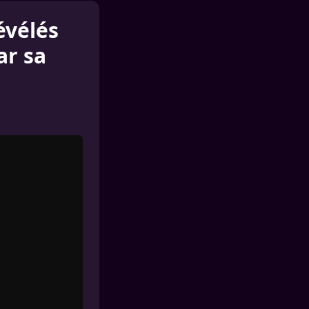
évélés
ar sa