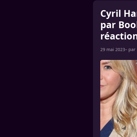
Cyril H
par Boo
réactio
29 mai 2023
– par