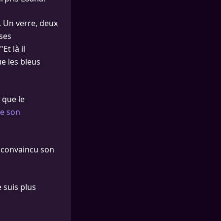
. Un verre, deux
 ses
t là il
ue les bleus
é que le
de son
a convaincu son
e suis plus