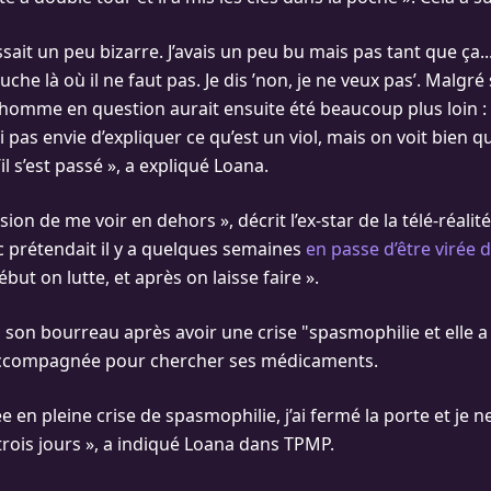
sait un peu bizarre. J’avais un peu bu mais pas tant que ça..
touche là où il ne faut pas. Je dis ’non, je ne veux pas’. Malgré
’homme en question aurait ensuite été beaucoup plus loin : "E
’ai pas envie d’expliquer ce qu’est un viol, mais on voit bien q
l s’est passé », a expliqué Loana.
ssion de me voir en dehors », décrit l’ex-star de la télé-réalit
 prétendait il y a quelques semaines
en passe d’être virée 
ébut on lutte, et après on laisse faire ».
à son bourreau après avoir une crise "spasmophilie et elle 
accompagnée pour chercher ses médicaments.
 en pleine crise de spasmophilie, j’ai fermé la porte et je n
trois jours », a indiqué Loana dans TPMP.