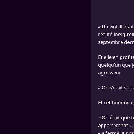
« Un viol. Il étai
réalité lorsqu’e
septembre derni
Et elle en profi
quelqu’un que je
agresseur.
« On s’était sou
Et cet homme qui
« On était que 
appartement », 
« a fermé la por