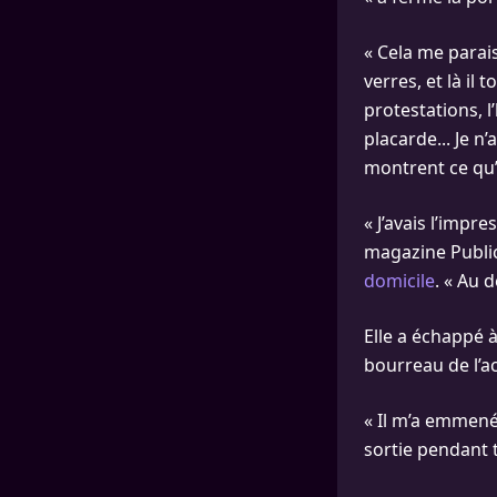
« Cela me parais
verres, et là il 
protestations, l
placarde... Je n
montrent ce qu’i
« J’avais l’impre
magazine Public
domicile
. « Au d
Elle a échappé 
bourreau de l’
« Il m’a emmenée
sortie pendant 