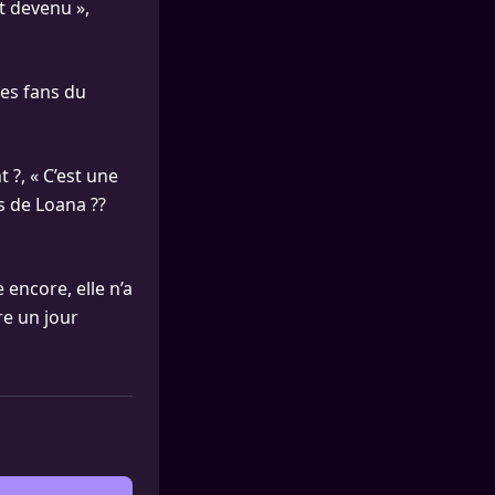
st devenu »,
les fans du
t ?, « C’est une
s de Loana ??
 encore, elle n’a
re un jour