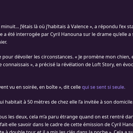
t minuit... J’étais là où j’habitais à Valence », a répondu l’ex st
lle a été interrogée par Cyril Hanouna sur le drame qu’elle a
er.
te pour dévoiler les circonstances. « Je promène mon chien, 
 connaissais », a précisé la révélation de Loft Story, en év
vent vu en soirée, en boîte », dit celle
qui se sent si seule.
 habitait à 50 mètres de chez elle l’a invitée à son domicile
tous les deux, cela m’a paru étrange quand on est rentré da
fait-elle savoir dans le cadre de cette émission de Cyril H
te à double tour et il a mis les clés dans la poche ». Cela a s