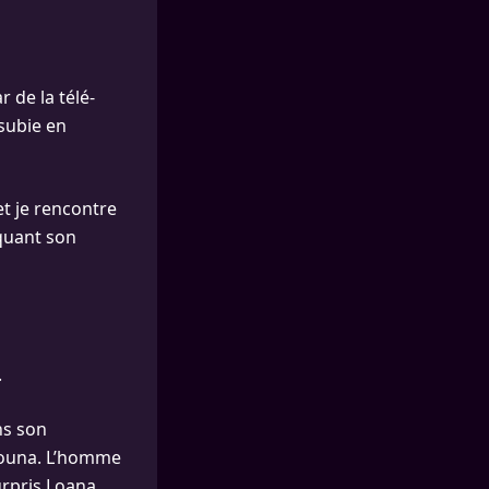
ar de la télé-
 subie en
et je rencontre
oquant son
.
ns son
anouna. L’homme
urpris Loana.