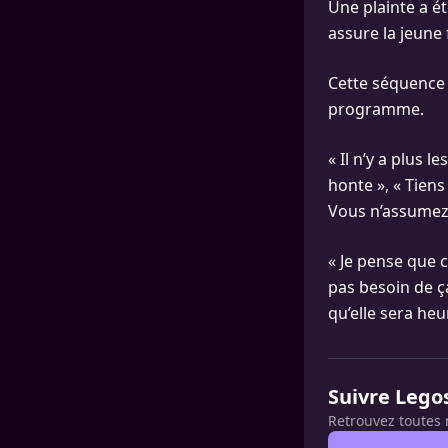
Une plainte a été
assure la jeun
Cette séquence 
programme.
« Il n’y a plus 
honte », « Tien
Vous n’assumez p
« Je pense que c
pas besoin de ça
qu’elle sera he
Suivre Lego
Retrouvez toutes 