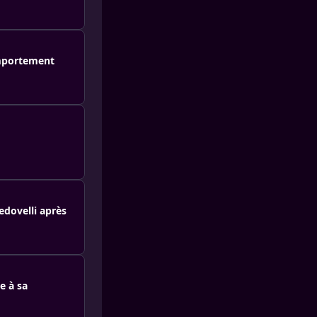
omportement
edovelli après
e à sa