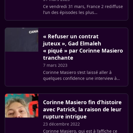
Ce vendredi 31 mars, France 2 rediffuse
l’un des épisodes les plus
emblématiques de la série Capitaine
Marleau, intitulé La Cité des âmes en
peine. Un épisode spécial qui a (…)
« Refuser un contrat
juteux », Gad Elmaleh
« piqué » par Corinne Masiero
tranchante
7 mars 2023
Corinne Masiero s’est laissé aller à
quelques confidence une interview à
Télé 7 Jours où elle a parlé des contrats
qu’elle a refusés, notamment publicité
pour une banque. Un (…)
Corinne Masiero fin d’histoire
avec Patrick, la raison de leur
rupture intrigue
23 décembre 2022
Corinne Masiero, qui est à l’affiche ce