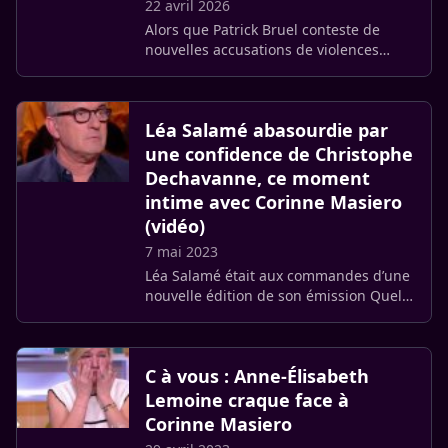
22 avril 2026
Alors que Patrick Bruel conteste de
nouvelles accusations de violences
sexuelles, une pétition réclamant
l’annulation de sa tournée gagne du
terrain. Plusieurs actrices dont (…)
Léa Salamé abasourdie par
une confidence de Christophe
Dechavanne, ce moment
intime avec Corinne Masiero
(vidéo)
7 mai 2023
Léa Salamé était aux commandes d’une
nouvelle édition de son émission Quelle
Epoque sur France 2 ce i 6 mai 2023,
accompagnée de ses collaborateurs
habituels Philippe (…)
C à vous : Anne-Élisabeth
Lemoine craque face à
Corinne Masiero