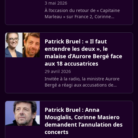
3 mai 2026
À l’occasion du retour de « Capitaine
Marleau » sur France 2, Corinne
Masiero se confie sur l’inceste dont elle
a été victime à l’âge de 8 ans. L’actrice
de 62 ans milite pour (…)
Patrick Bruel : « Il faut
entendre les deux », le
malaise d’Aurore Bergé face
aux 18 accusatrices
29 avril 2026
Invitée à la radio, la ministre Aurore
Bergé a réagi aux accusations de
violences sexuelles visant Patrick Bruel.
Entre défense de l’État de droit et
respect de la parole des (…)
Patrick Bruel : Anna
Mouglalis, Corinne Masiero
demandent l’annulation des
concerts