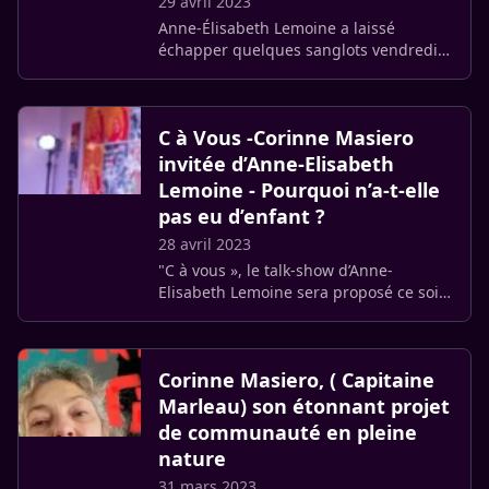
29 avril 2023
Anne-Élisabeth Lemoine a laissé
échapper quelques sanglots vendredi
soir en direct à l’antenne, dévoilant
ainsi son épuisement dans le cadre de
son émission sur France 5, C à (…)
C à Vous -Corinne Masiero
invitée d’Anne-Elisabeth
Lemoine - Pourquoi n’a-t-elle
pas eu d’enfant ?
28 avril 2023
"C à vous », le talk-show d’Anne-
Elisabeth Lemoine sera proposé ce soir
sur France 5, occasion de convier
Corinne Masiero et Vincent Chalambert,
acteurs phares du film "La (…)
Corinne Masiero, ( Capitaine
Marleau) son étonnant projet
de communauté en pleine
nature
31 mars 2023