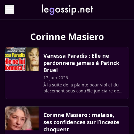
Corinne Masiero
Vanessa Paradis : Elle ne
pardonnera jamais à Patrick
Bruel
17 juin 2026
À la suite de la plainte pour viol et du
placement sous contrôle judiciaire de
Patrick Bruel, le Théâtre Édouard-VII a
mis fin à la [pièce de Samuel
Benchetrit. Vanessa Paradis (…)
Corinne Masiero : malaise,
ses confidences sur l’inceste
choquent