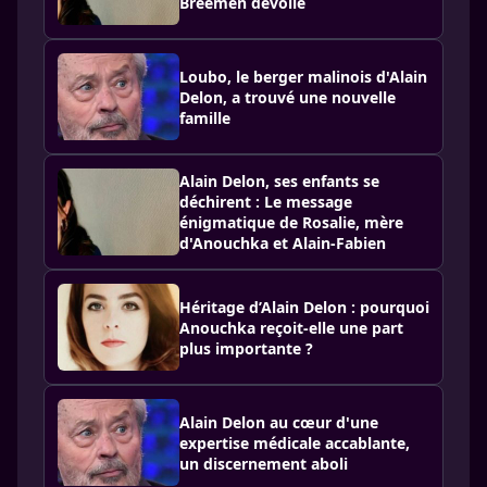
Breemen dévoilé
Loubo, le berger malinois d'Alain
Delon, a trouvé une nouvelle
famille
Alain Delon, ses enfants se
déchirent : Le message
énigmatique de Rosalie, mère
d'Anouchka et Alain-Fabien
Héritage d’Alain Delon : pourquoi
Anouchka reçoit-elle une part
plus importante ?
Alain Delon au cœur d'une
expertise médicale accablante,
un discernement aboli