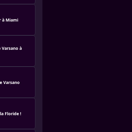
r à Miami
e Varsano à
ge Varsano
a Floride !