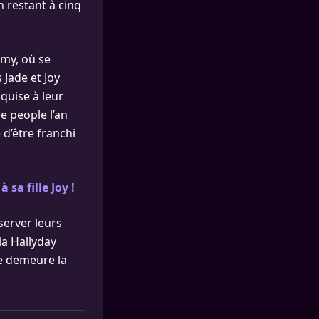
 restant à cinq
emy, où se
s Jade et Joy
quise à leur
e people l’an
 d’être franchi
 sa fille Joy !
server leurs
ia Hallyday
le demeure la