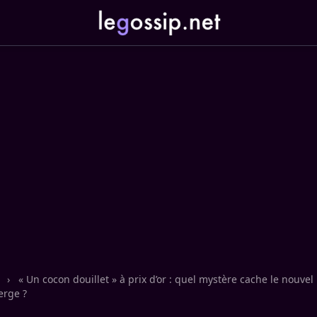
n
›
« Un cocon douillet » à prix d’or : quel mystère cache le nouve
erge ?