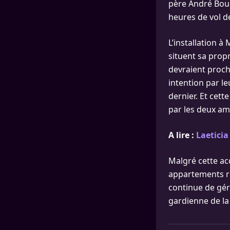
père André Boud
heures de vol d
L’installation à
situent sa propr
devraient proch
intention par l
dernier. Et cett
par les deux a
A lire :
Laeticia
Malgré cette ac
appartements re
continue de gér
gardienne de l