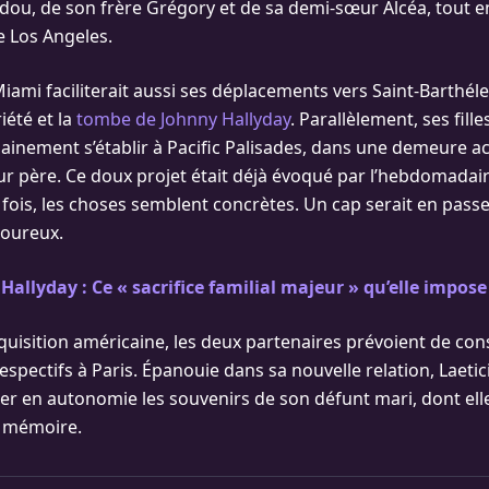
ou, de son frère Grégory et de sa demi-sœur Alcéa, tout en
e Los Angeles.
 Miami faciliterait aussi ses déplacements vers Saint-Barthél
iété et la
tombe de Johnny Hallyday
. Parallèlement, ses fille
ainement s’établir à Pacific Palisades, dans une demeure ac
eur père. Ce doux projet était déjà évoqué par l’hebdomadair
e fois, les choses semblent concrètes. Un cap serait en passe
moureux.
 Hallyday : Ce « sacrifice familial majeur » qu’elle impose à
quisition américaine, les deux partenaires prévoient de con
spectifs à Paris. Épanouie dans sa nouvelle relation, Laetic
er en autonomie les souvenirs de son défunt mari, dont el
a mémoire.