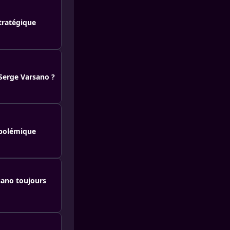
stratégique
Serge Varsano ?
t polémique
rsano toujours