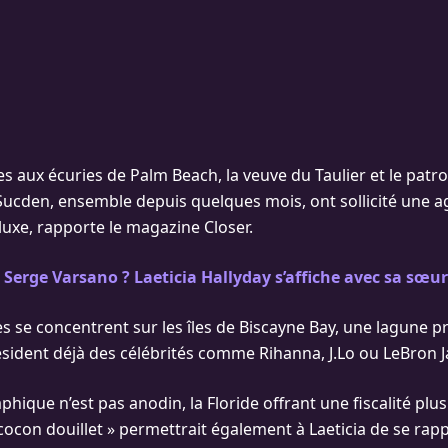
es aux écuries de Palm Beach, la veuve du Taulier et le patro
Sucden, ensemble depuis quelques mois, ont sollicité une 
luxe, rapporte le magazine Closer.
 Serge Varsano ? Laeticia Hallyday s’affiche avec sa sœu
s se concentrent sur les îles de Biscayne Bay, une lagune pr
ésident déjà des célébrités comme Rihanna, J.Lo ou LeBron 
hique n’est pas anodin, la Floride offrant une fiscalité plu
« cocon douillet » permettrait également à Laeticia de se ra