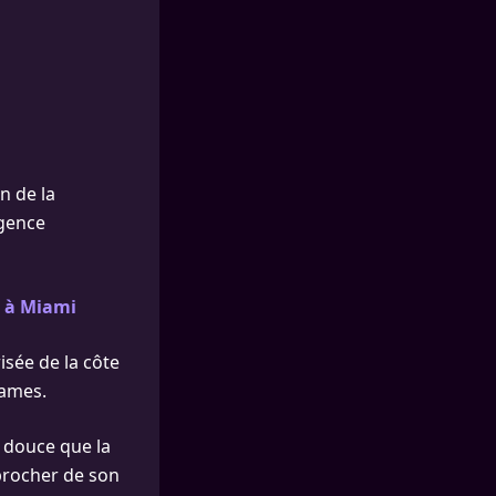
n de la
agence
r à Miami
isée de la côte
James.
s douce que la
pprocher de son