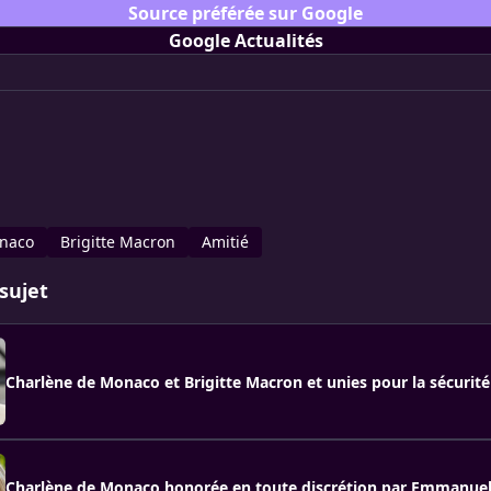
Source préférée sur Google
Google Actualités
onaco
Brigitte Macron
Amitié
sujet
Charlène de Monaco et Brigitte Macron et unies pour la sécurit
Charlène de Monaco honorée en toute discrétion par Emmanuel 