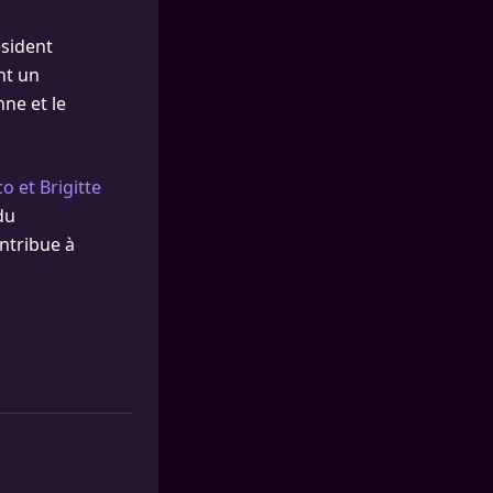
ésident
nt un
ne et le
 et Brigitte
du
ontribue à