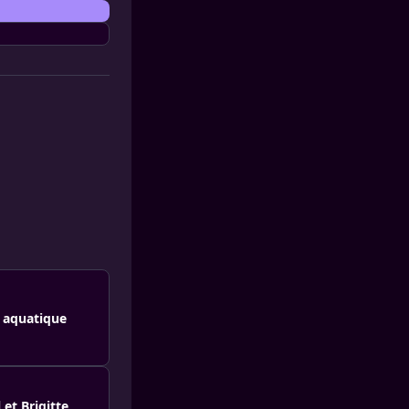
é aquatique
et Brigitte