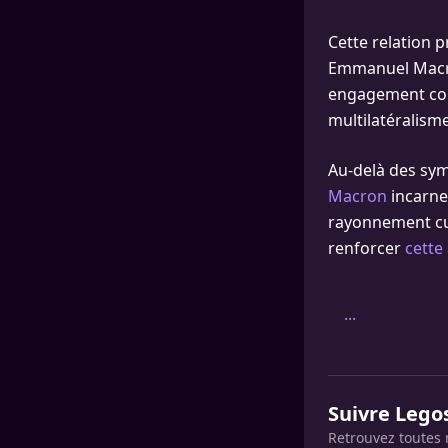
Cette relation p
Emmanuel Macron
engagement com
multilatéralisme
Au-delà des sym
Macron
incarnen
rayonnement cult
renforcer
cette
...
Suivre Lego
Retrouvez toutes 