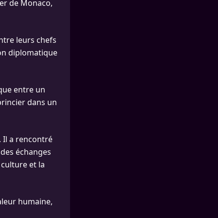
cier de Monaco,
ntre leurs chefs
ion diplomatique
ique entre un
 princier dans un
Il a rencontré
à des échanges
culture et la
aleur humaine,