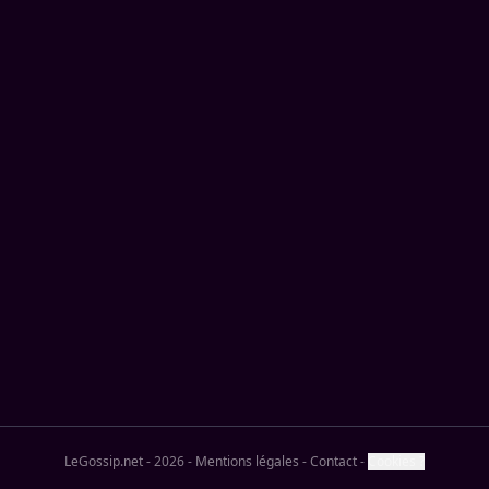
LeGossip.net - 2026
-
Mentions légales
-
Contact
-
Cookies ?