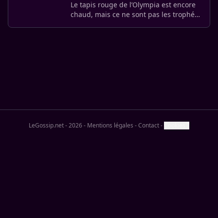
Le tapis rouge de l’Olympia est encore
chaud, mais ce ne sont pas les trophées
qui font le plus de bruit ce matin.
Isabelle Adjani a créé l’événement lors
de cette 51e (…)
LeGossip.net - 2026
-
Mentions légales
-
Contact
-
Cookies ?