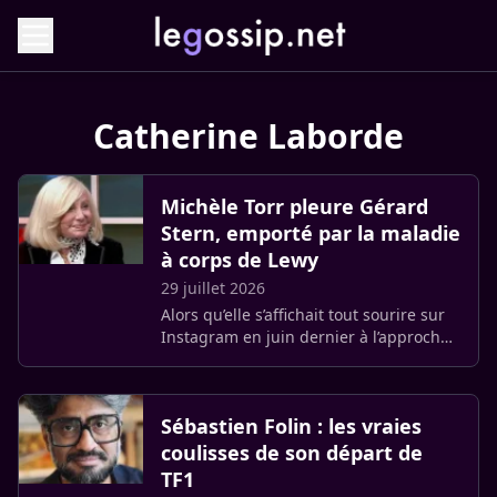
Catherine Laborde
Michèle Torr pleure Gérard
Stern, emporté par la maladie
à corps de Lewy
29 juillet 2026
Alors qu’elle s’affichait tout sourire sur
Instagram en juin dernier à l’approche
de la période estivale, la chanteuse de
79 ans est rattrapée par le chagrin.
Déjà très engagée (…)
Sébastien Folin : les vraies
coulisses de son départ de
TF1