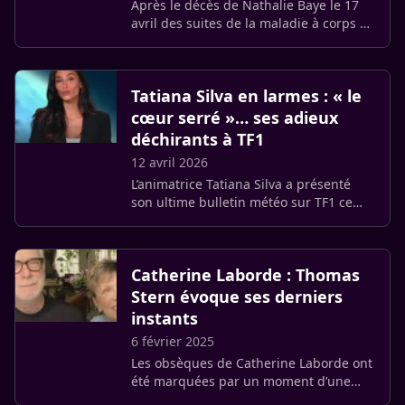
Après le décès de Nathalie Baye le 17
avril des suites de la maladie à corps de
Lewy, sa famille a précisé les modalités
de ses funérailles. Le dernier hommage
public se (…)
Tatiana Silva en larmes : « le
cœur serré »… ses adieux
déchirants à TF1
12 avril 2026
L’animatrice Tatiana Silva a présenté
son ultime bulletin météo sur TF1 ce
dimanche 12 avril 2026. Arrivée en 2017
pour succéder à Catherine Laborde,
l’ex-Miss Belgique tourne (…)
Catherine Laborde : Thomas
Stern évoque ses derniers
instants
6 février 2025
Les obsèques de Catherine Laborde ont
été marquées par un moment d’une
grande émotion. Son époux, Thomas