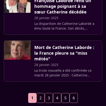
Françoise Laborde rend un
hommage poignant à sa
sœur Catherine décédée
28 janvier 2025
La disparition de Catherine Laborde a
ému toute la France. Son décès,
survenu le 28 janvier dernier, a suscité
une vague d’émotion et d’hommages.
C’est sa sœur, Françoise (…)
Mort de Catherine Laborde :
la France pleure sa "miss
météo"
28 janvier 2025
La triste nouvelle a été confirmée ce
mardi 28 janvier 2025 : Catherine
Laborde nous a quittés. L’ancienne
présentatrice météo de TF1, qui avait
marqué des générations de (…)
1
2
3
4
5
6