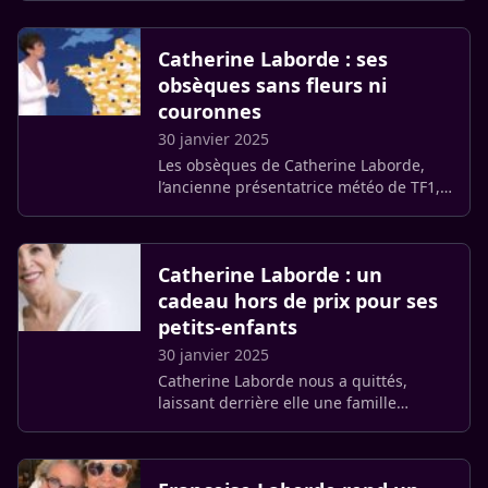
Stern, a prononcé un discours
déchirant lors de la cérémonie (…)
Catherine Laborde : ses
obsèques sans fleurs ni
couronnes
30 janvier 2025
Les obsèques de Catherine Laborde,
l’ancienne présentatrice météo de TF1,
se dérouleront le jeudi 6 février en
l’église Saint-Roch à Paris. L’annonce a
été faite par l’AFP, ce (…)
Catherine Laborde : un
cadeau hors de prix pour ses
petits-enfants
30 janvier 2025
Catherine Laborde nous a quittés,
laissant derrière elle une famille
endeuillée. Cependant, l’ancienne
présentatrice de la météo a eu la
délicatesse d’offrir un cadeau (…)