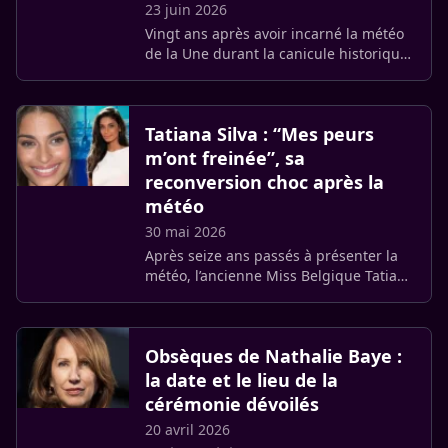
23 juin 2026
Vingt ans après avoir incarné la météo
de la Une durant la canicule historique
de 2003, Sébastien Folin est revenu sur
les raisons de sa démission en 2009.
L’animateur de 56 (…)
Tatiana Silva : “Mes peurs
m’ont freinée”, sa
reconversion choc après la
météo
30 mai 2026
Après seize ans passés à présenter la
météo, l’ancienne Miss Belgique Tatiana
Silva change de cap. Elle abandonne la
carte du ciel pour fonder « L’Anneau »,
un projet solidaire (…)
Obsèques de Nathalie Baye :
la date et le lieu de la
cérémonie dévoilés
20 avril 2026