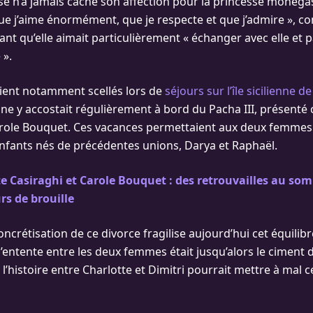
aise n’a jamais caché son affection pour la princesse monéga
ue j’aime énormément, que je respecte et que j’admire », con
ant qu’elle aimait particulièrement « échanger avec elle et 
 ».
taient notamment scellés lors de
séjours sur l’île sicilienne d
ine y accostait régulièrement à bord du Pacha III, présen
arole Bouquet. Ces vacances permettaient aux deux femmes
fants nés de précédentes unions, Darya et Raphaël.
e Casiraghi et Carole Bouquet : des retrouvailles au so
rs de brouille
ncrétisation de ce divorce fragilise aujourd’hui cet équilibr
’entente entre les deux femmes était jusqu’alors le ciment d
de l’histoire entre Charlotte et Dimitri pourrait mettre à mal c