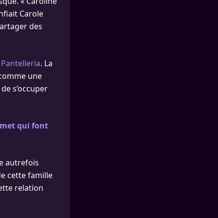
sque. « Caroline
fiait Carole
partager des
e Pantelleria
. La
té comme une
 de s’occuper
mmet qui font
e autrefois
e cette famille
ette relation