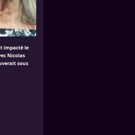
t impacté le
vec Nicolas
uverait sous