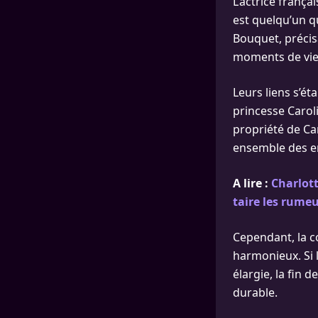
L’actrice franç
est quelqu’un q
Bouquet, précis
moments de vie
Leurs liens s’é
princesse Carol
propriété de C
ensemble des en
A lire :
Charlott
taire les rumeu
Cependant, la co
harmonieux. Si l
élargie, la fin 
durable.