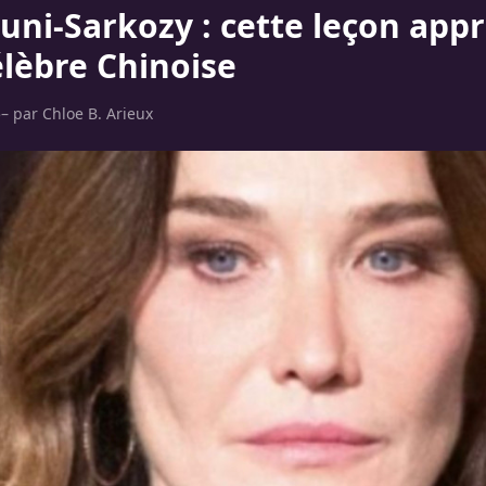
uni-Sarkozy : cette leçon appr
élèbre Chinoise
5
– par
Chloe B. Arieux