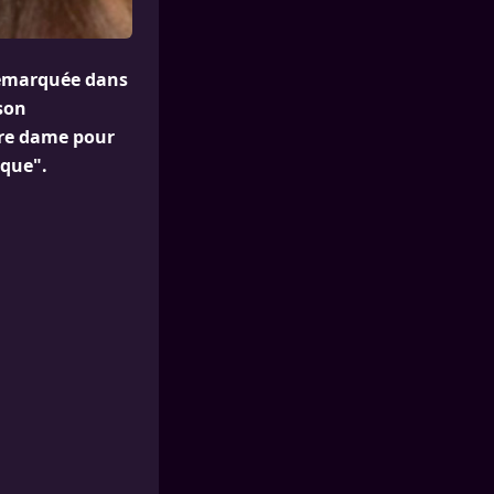
 remarquée dans
son
ère dame pour
ique".