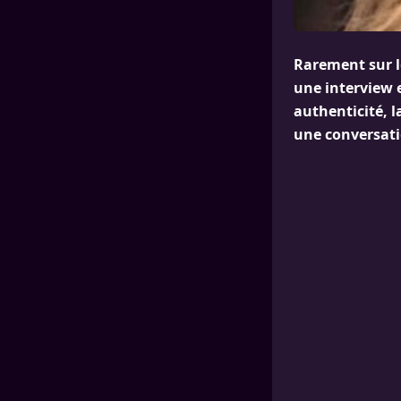
Rarement sur l
une interview e
authenticité, l
une conversati