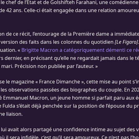
le chef de l’État et de Golshifteh Farahani, une comédienne
de 42 ans. Celle-ci était engagée dans une relation amoure
sion de ce récit, l’entourage de la Première dame a immédia
a version des faits dans les colonnes du quotidien
[Le Figaro]
ituation. «
Brigitte Macron a catégoriquement démenti ce réc
ars dernier, en précisant qu’elle ne regardait jamais dans le 
mari. Précision non publiée par l’auteur. »
e le magazine « France Dimanche », cette mise au point s’in
les observations passées des biographes du couple. En 202
ulé Emmanuel Macron, un jeune homme si parfait paru aux éd
 Fulda s’était déjà penchée sur la position de l’épouse du p
ne liaison.
 lui avait alors partagé une confidence intime au sujet des 
 où il sera infidèle, c’est qu’il sera amoureux. Ce n’est pas l