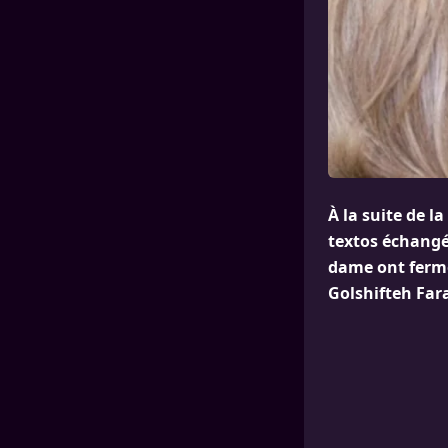
À la suite de l
textos échangé
dame ont ferme
Golshifteh Far