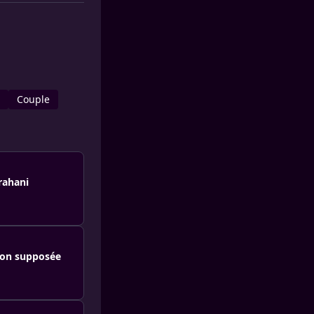
Couple
rahani
son supposée