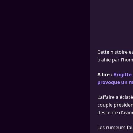
Cette histoire 
trahie par l’ho
A lire :
Brigitte
provoque un ma
L’affaire a écla
couple président
descente d’avion
Les rumeurs fai