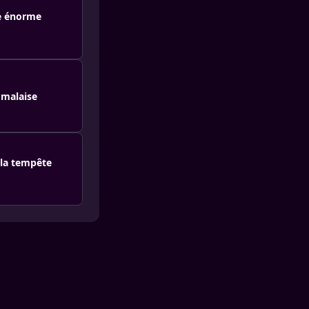
ne énorme
 malaise
 la tempête