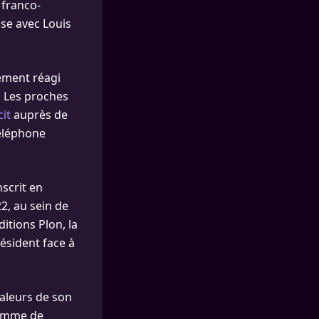
 franco-
use avec Louis
tement réagi
. Les proches
it
auprès de
téléphone
scrit en
2, au sein de
itions Plon, la
résident face à
valeurs de son
’homme de