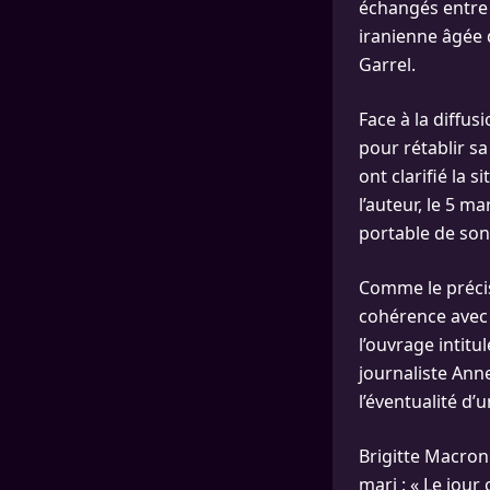
échangés entre 
iranienne âgée 
Garrel.
Face à la diffu
pour rétablir s
ont clarifié la s
l’auteur, le 5 m
portable de son 
Comme le précis
cohérence avec 
l’ouvrage intit
journaliste Anne
l’éventualité d’u
Brigitte Macron
mari : « Le jour