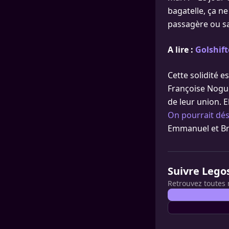
bagatelle, ça ne
passagère ou s
A lire :
Golshif
Cette solidité 
Françoise Noguè
de leur union. E
On pourrait désh
Emmanuel et Bri
Suivre Lego
Retrouvez toutes 