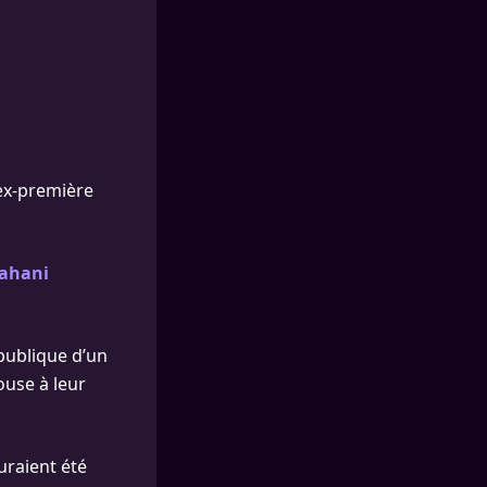
’ex-première
rahani
 publique d’un
ouse à leur
uraient été