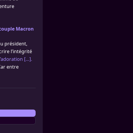
venture
 couple Macron
u président,
ire l’intégrité
l’adoration […].
Car entre