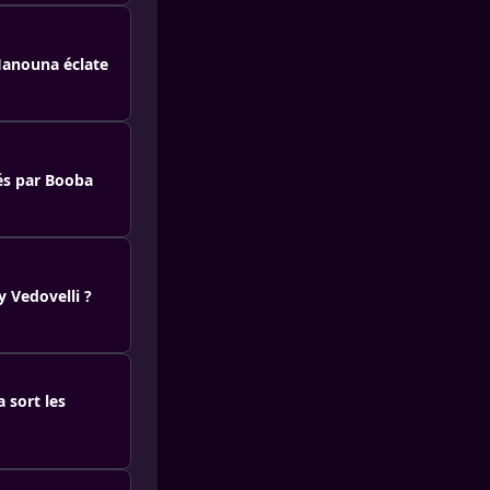
 Hanouna éclate
cés par Booba
y Vedovelli ?
 sort les