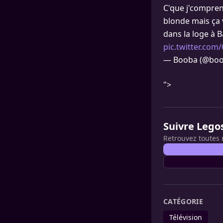
C'que j'comprend
blonde mais ça v
dans la loge à 
pic.twitter.com
— Booba (@boo
">
Suivre Lego
Retrouvez toutes 
CATÉGORIE
Télévision