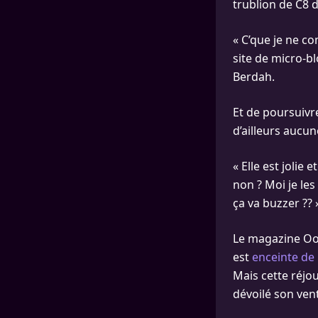
trublion de C8 d
« C’que je ne co
site de micro-b
Berdah.
Et de poursuiv
d’ailleurs aucun
« Elle est jolie
non ? Moi je les
ça va buzzer ?? 
Le magazine Oops
est
enceinte de 
Mais cette réjo
dévoilé son vent