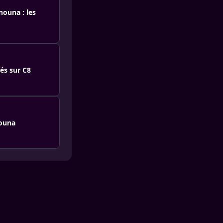
nouna : les
és sur C8
nouna