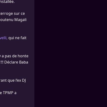
nstallée.
nterroge sur ce
 soutenu Magali
elli,
qui ne fait
 y a pas de honte
!!! Déclare Baba
ant que l’ex DJ
de TPMP a