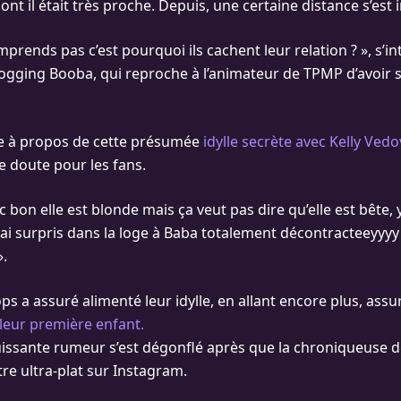
ont il était très proche. Depuis, une certaine distance s’est i
mprends pas c’est pourquoi ils cachent leur relation ? », s’i
logging Booba, qui reproche à l’animateur de TPMP d’avoir
re à propos de cette présumée
idylle secrète avec Kelly Vedov
e doute pour les fans.
 etc bon elle est blonde mais ça veut pas dire qu’elle est bête,
 ai surpris dans la loge à Baba totalement décontracteeyyyy 
».
 a assuré alimenté leur idylle, en allant encore plus, assur
leur première enfant.
uissante rumeur s’est dégonflé après que la chroniqueuse 
re ultra-plat sur Instagram.