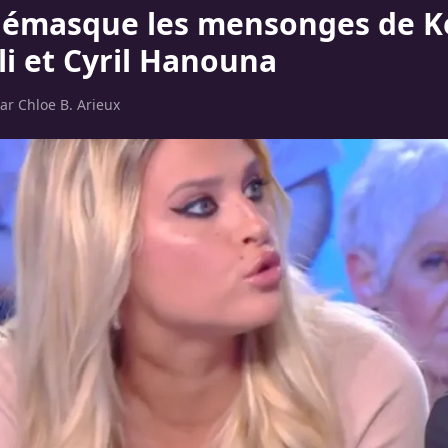
émasque les mensonges de Ke
li et Cyril Hanouna
par
Chloe B. Arieux