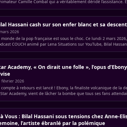
animateur Camille Combal qui a véritablement déridé l’assistance.
stalgie, (…)
ilal Hassani cash sur son enfer blanc et sa descent
mars 2026
 monde de la pop française est sous le choc. Ce lundi 2 mars 2026
dcast COUCH animé par Lena Situations sur YouTube, Bilal Hassani
asque.
tar Academy, « On dirait une folle », l’opus d’Ebony
ivise
 février 2026
 compte à rebours est lancé ! Ebony, la finaliste volcanique de la d
 Star Academy, vient de lâcher la bombe que tous ses fans attendaie
 à Vous : Bilal Hassani sous tensions chez Anne-El
emoine, l’artiste ébranlé par la polémique