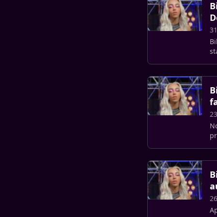
B
D
31
Bi
st
B
f
23
No
pr
so
B
a
2
Ap