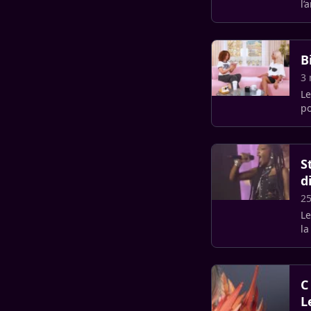
l’
no
B
3 
Le
po
m
S
d
25
Le
la
C
L