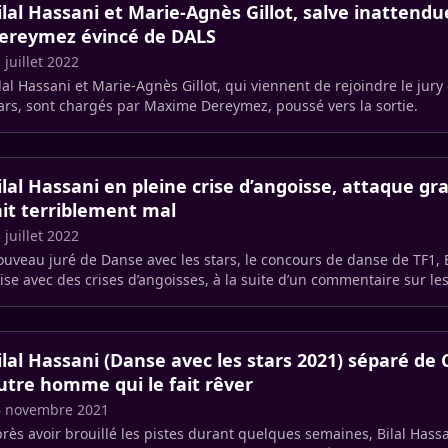
ilal Hassani et Marie-Agnès Gillot, salve inatten
ereymez évincé de DALS
 juillet 2022
lal Hassani et Marie-Agnès Gillot, qui viennent de rejoindre le jury
ars, sont chargés par Maxime Dereymez, poussé vers la sortie.
ilal Hassani en pleine crise d’angoisse, attaque gra
ait terriblement mal
 juillet 2022
uveau juré de Danse avec les stars, le concours de danse de TF1, B
ise avec des crises d’angoisses, à la suite d’un commentaire sur le
ciaux. (…)
ilal Hassani (Danse avec les stars 2021) séparé de
utre homme qui le fait rêver
6 novembre 2021
rès avoir brouillé les pistes durant quelques semaines, Bilal Hassa