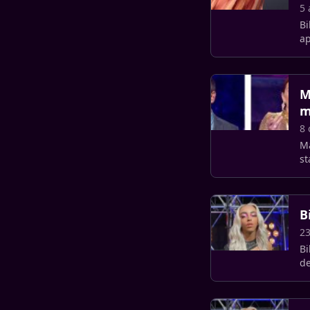
5 
Bi
ap
L
M
m
8 
Ma
st
B
2
Bi
de