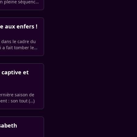
 En pleine séquence
e aux enfers !
, dans le cadre du
 a fait tomber le
 captive et
ernière saison de
nt : son tout (…)
isabeth