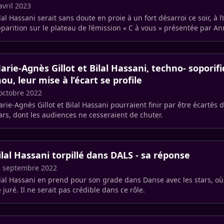
avril 2023
lal Hassani serait sans doute en proie à un fort désarroi ce soir, à 
parition sur le plateau de l’émission « C à vous » présentée par A
emoine.
arie-Agnès Gillot et Bilal Hassani, techno- soporif
ou, leur mise à l’écart se profile
octobre 2022
rie-Agnès Gillot et Bilal Hassani pourraient finir par être écartés 
ars, dont les audiences ne cesseraient de chuter.
ilal Hassani torpillé dans DALS - sa réponse
3 septembre 2022
lal Hassani en prend pour son grade dans Danse avec les stars, où i
 juré. Il ne serait pas crédible dans ce rôle.