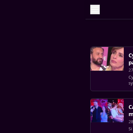
C
p
27
Cy
sy
Qu
C
m
28
Si