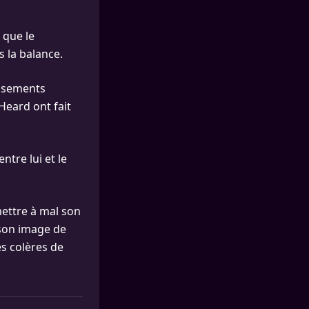
e que le
 la balance.
issements
Heard ont fait
ntre lui et le
mettre à mal son
 son image de
s colères de