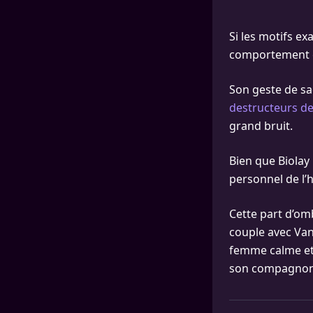
Si les motifs ex
comportement er
Son geste de sa
destructeurs d
grand bruit.
Bien que Biolay 
personnel de l’h
Cette part d’om
couple avec Van
femme calme et 
son compagnon