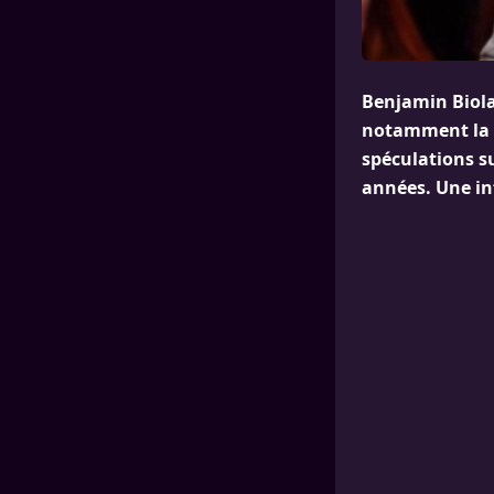
Benjamin Biola
notamment la d
spéculations su
années. Une inf