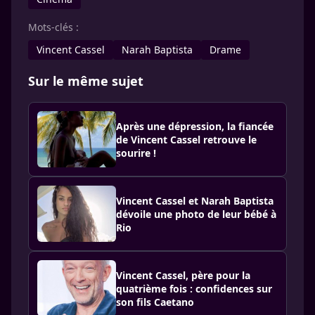
Mots-clés :
Vincent Cassel
Narah Baptista
Drame
Sur le même sujet
Après une dépression, la fiancée
de Vincent Cassel retrouve le
sourire !
Vincent Cassel et Narah Baptista
dévoile une photo de leur bébé à
Rio
Vincent Cassel, père pour la
quatrième fois : confidences sur
son fils Caetano