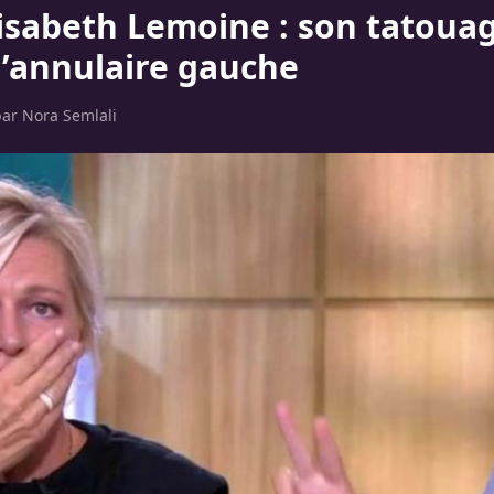
isabeth Lemoine : son tatoua
 l’annulaire gauche
par
Nora Semlali