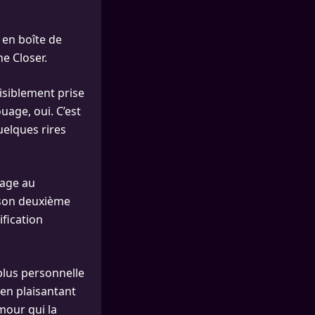
e en boîte de
ne Closer.
isiblement prise
uage, oui. C’est
quelques rires
yage au
 son deuxième
ification
 plus personnelle
 en plaisantant
mour qui la