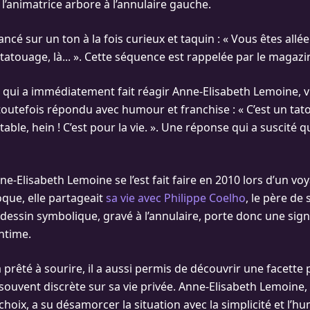
l’animatrice arbore à l’annulaire gauche.
ncé sur un ton à la fois curieux et taquin : « Vous êtes allé
n tatouage, là... ». Cette séquence est rappelée par le magazi
qui a immédiatement fait réagir Anne-Elisabeth Lemoine, v
 toutefois répondu avec humour et franchise : « C’est un tato
utable, hein ! C’est pour la vie. ». Une réponse qui a suscité 
e-Elisabeth Lemoine se l’est fait faire en 2010 lors d’un vo
oque, elle partageait
sa vie avec Philippe Coelho
, le père de
 dessin symbolique, gravé à l’annulaire, porte donc une sign
ntime.
 prêté à sourire, il a aussi permis de découvrir une facette
 souvent discrète sur sa vie privée. Anne-Elisabeth Lemoine,
hoix, a su désamorcer la situation avec la simplicité et l’hu