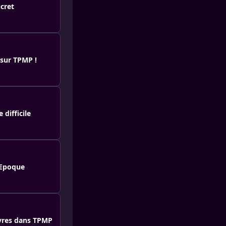
cret
 sur TPMP !
difficile
 Epoque
èvres dans TPMP