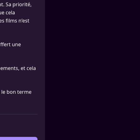
. Sa priorité,
ue cela
s films n’est
offert une
gements, et cela
s le bon terme