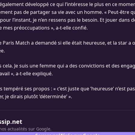
 également développé ce qui l’intéresse le plus en ce moment
nement pas de partager sa vie avec un homme. « Peut-être q
our l’instant, je n’en ressens pas le besoin. Et jouer dans de
 mes préoccupations », a-t-elle confié.
e Paris Match a demandé si elle était heureuse, et la star a 
e.
as cela. Je suis une femme qui a des convictions et des enga
ail », a-t-elle expliqué.
s tempéré ses propos : « c’est juste que ’heureuse’ n’est pa
, je dirais plutôt ’déterminée’ ».
ssip.net
nos actualités sur Google.