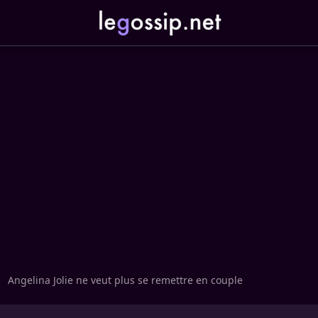
Angelina Jolie ne veut plus se remettre en couple