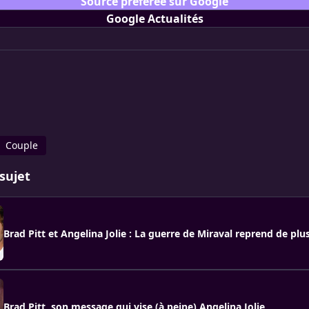
Source préférée sur Google
Google Actualités
Couple
sujet
Brad Pitt et Angelina Jolie : La guerre de Miraval reprend de plus
Brad Pitt, son message qui vise (à peine) Angelina Jolie