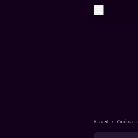
Accueil
›
Cinéma
›