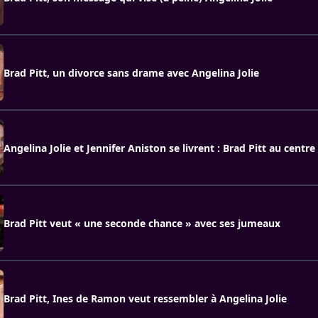
Brad Pitt, un divorce sans drame avec Angelina Jolie
Angelina Jolie et Jennifer Aniston se livrent : Brad Pitt au centre
Brad Pitt veut « une seconde chance » avec ses jumeaux
Brad Pitt, Ines de Ramon veut ressembler à Angelina Jolie