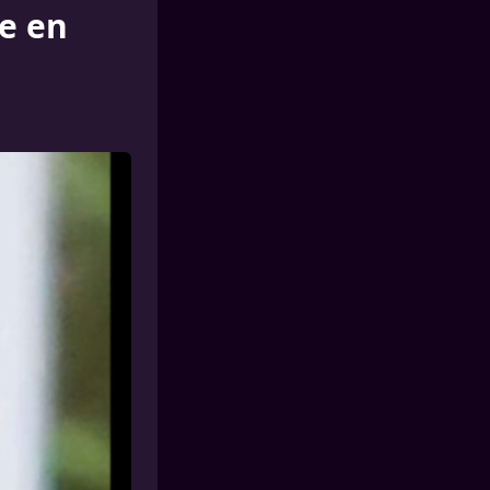
re en