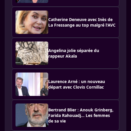
Catherine Deneuve avec Inès de
La Fressange au top malgré l'AVC
Angelina jolie séparée du
rappeur Akala
Laurence Arné : un nouveau
départ avec Clovis Cornillac
Bertrand Blier : Anouk Grinberg,
Farida Rahouadj… Les femmes
de sa vie