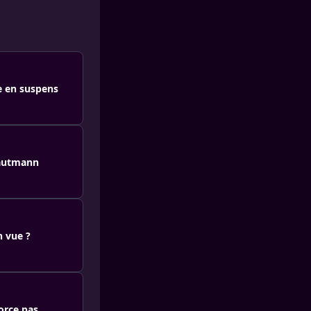
e en suspens
rautmann
n vue ?
orce pas