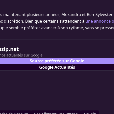
.
s maintenant plusieurs années, Alexandra et Ben-Sylvester
ec discrétion. Bien que certains s’attendent à
une annonce of
couple semble préférer avancer à son rythme, sans se presser
ssip.net
nos actualités sur Google.
Source préférée sur Google
Google Actualités
ndra de Hanovre
Ben-Silvester Strautmann
Couple