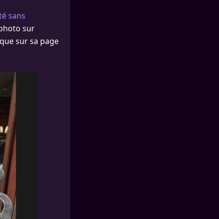
té sans
 photo sur
sque sur sa page