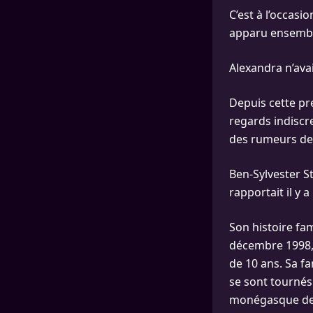
C’est à l’occas
apparu ensemble
Alexandra n’avai
Depuis cette pr
regards indiscre
des rumeurs de 
Ben-Sylvester S
rapportait il y 
Son histoire fam
décembre 1998, 
de 10 ans. Sa fa
se sont tournés
monégasque de b