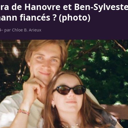
ra de Hanovre et Ben-Sylvest
ann fiancés ? (photo)
4
– par
Chloe B. Arieux