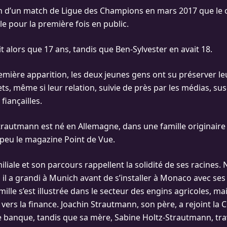
ion d’un match de Ligue des Champions en mars 2017 que le 
 pour la première fois en public.
t alors que 17 ans, tandis que Ben-Sylvester en avait 18.
emière apparition, les deux jeunes gens ont su préserver leu
ts, même si leur relation, suivie de près par les médias, su
fiançailles.
trautmann est né en Allemagne, dans une famille originaire
a peu le magazine Point de Vue.
iliale et son parcours rappellent la solidité de ses racines. 
il a grandi à Munich avant de s’installer à Monaco avec ses 
mille s’est illustrée dans le secteur des engins agricoles, ma
 vers la finance. Joachin Strautmann, son père, a rejoint l
anque, tandis que sa mère, Sabine Holtz-Strautmann, trav