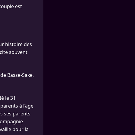
couple est
r histoire des
scite souvent
 de Basse-Saxe,
Né le 31
parents à l’âge
is ses parents
a Compagnie
aille pour la