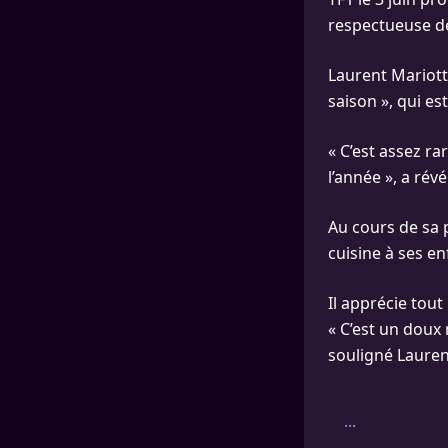
respectueuse de
Laurent Mariott
saison », qui es
« C’est assez ra
l’année », a révé
Au cours de sa p
cuisine à ses en
Il apprécie tou
« C’est un doux
souligné Lauren
...