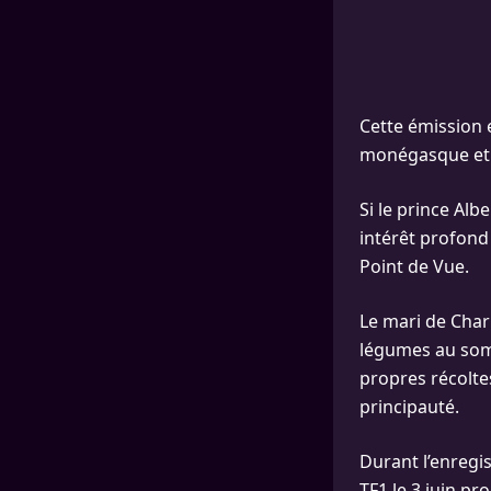
Cette émission 
monégasque et le
Si le prince Al
intérêt profond
Point de Vue.
Le mari de Char
légumes au somme
propres récolt
principauté.
Durant l’enregi
TF1 le 3 juin p