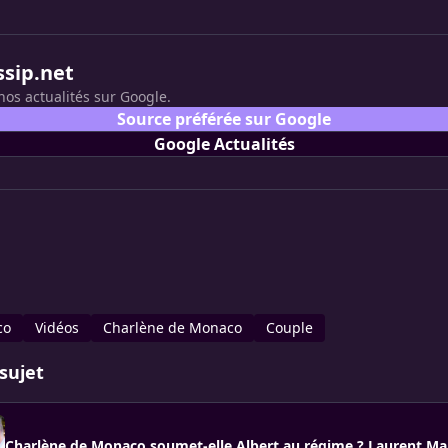
ssip.net
nos actualités sur Google.
Source préférée sur Google
Google Actualités
co
Vidéos
Charlène de Monaco
Couple
sujet
Charlène de Monaco soumet-elle Albert au régime ? Laurent Mar