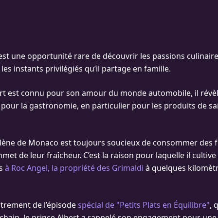
est une opportunité rare de découvrir les passions culinair
s instants privilégiés qu’il partage en famille.
bert est connu pour son amour du monde automobile, il rév
 pour la gastronomie, en particulier pour les produits de sa
lène de Monaco est toujours soucieux de consommer des fr
t de leur fraîcheur. C’est la raison pour laquelle il cultiv
es
à Roc Angel, la propriété des Grimaldi
à quelques kilomètr
strement de l’épisode
spécial de "Petits Plats en Équilibre"
, 
rochain, le prince Albert a rappelé son engagement pour une