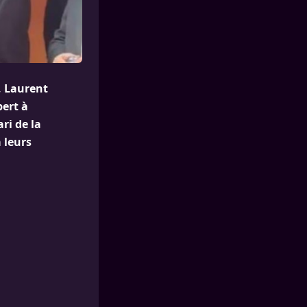
, Laurent
bert à
ari de la
 leurs