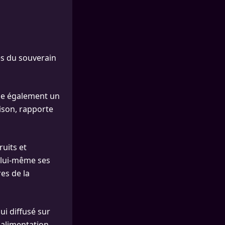
es du souverain
èle également un
ison, rapporte
uits et
e lui-même ses
es de la
qui diffusé sur
 alimentation