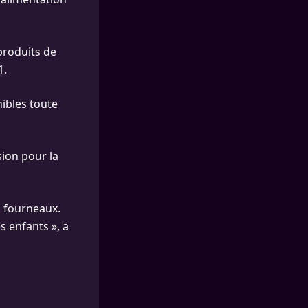
produits de
1.
nibles toute
sion pour la
s fourneaux.
s enfants », a