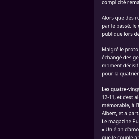
complicité rema
Alors que des r
par le passé, l
publique lors d
Malgré le proto
échangé des ges
moment décisif 
pour la quatrièm
Les quatre-ving
12-11, et c’est 
mémorable, à l’i
Albert, et a par
Le magazine Pu
« Un élan d’amou
que le couple a 