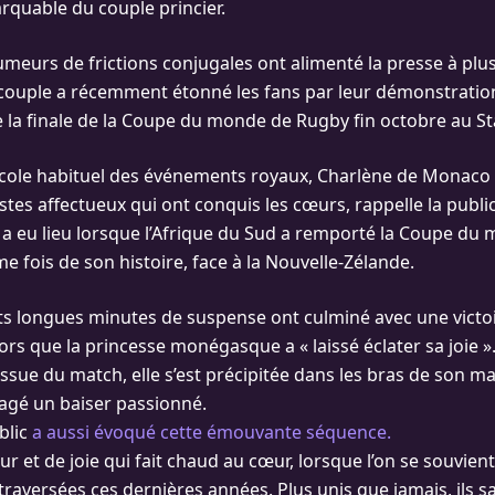
rquable du couple princier.
umeurs de frictions conjugales ont alimenté la presse à plus
e couple a récemment étonné les fans par leur démonstration
e la finale de la Coupe du monde de Rugby fin octobre au S
cole habituel des événements royaux, Charlène de Monaco 
tes affectueux qui ont conquis les cœurs, rappelle la public
a eu lieu lorsque l’Afrique du Sud a remporté la Coupe du
e fois de son histoire, face à la Nouvelle-Zélande.
ts longues minutes de suspense ont culminé avec une victoi
alors que la princesse monégasque a « laissé éclater sa joie »
ssue du match, elle s’est précipitée dans les bras de son mar
tagé un baiser passionné.
blic
a aussi évoqué cette émouvante séquence.
r et de joie qui fait chaud au cœur, lorsque l’on se souvie
traversées ces dernières années. Plus unis que jamais, ils s