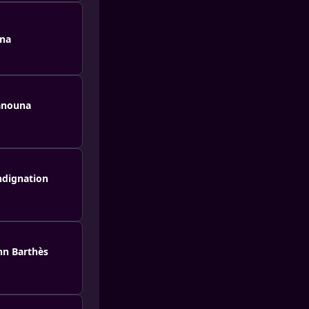
una
Hanouna
ndignation
ann Barthès