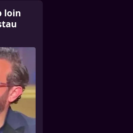
 loin
stau