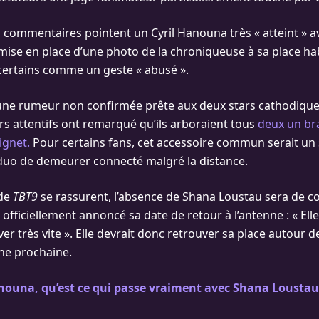
es commentaires pointent un Cyril Hanouna très « atteint » a
 mise en place d’une photo de la chroniqueuse à sa place h
certains comme un geste « abusé ».
une rumeur non confirmée prête aux deux stars cathodiques
s attentifs ont remarqué qu’ils arboraient tous
deux un bra
ignet.
Pour certains fans, cet accessoire commun serait un 
duo de demeurer connecté malgré la distance.
 de
TBT9
se rassurent, l’absence de Shana Loustau sera de c
officiellement annoncé sa date de retour à l’antenne : « Elle e
iver très vite ». Elle devrait donc retrouver sa place autour de
ne prochaine.
nouna, qu’est ce qui passe vraiment avec Shana Loustau