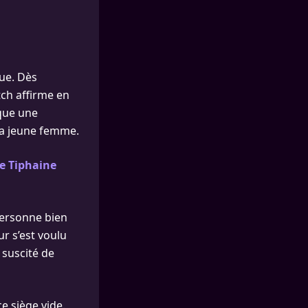
ue. Dès
tch affirme en
nque une
la jeune femme.
te Tiphaine
personne bien
ur s’est voulu
 suscité de
e siège vide.