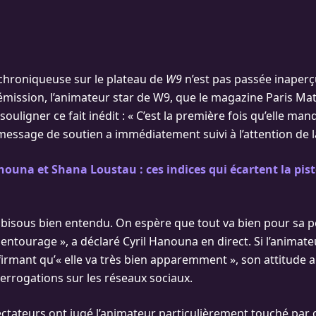
 chroniqueuse sur le plateau de
W9
n’est pas passée inaperç
l’émission, l’animateur star de W9, que le magazine Paris Ma
souligner ce fait inédit : « C’est la première fois qu’elle ma
message de soutien a immédiatement suivi à l’attention de 
nouna et Shana Loustau : ces indices qui écartent la pis
es bisous bien entendu. On espère que tout va bien pour sa 
entourage », a déclaré Cyril Hanouna en direct. Si l’animate
firmant qu’« elle va très bien apparemment », son attitude a
rrogations sur les réseaux sociaux.
ectateurs ont jugé l’animateur particulièrement touché par c