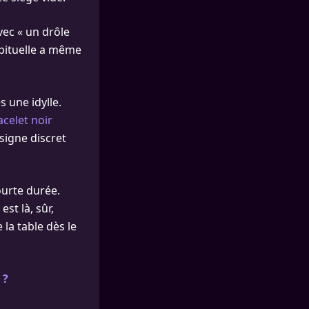
vec « un drôle
abituelle a même
 une idylle.
celet noir
signe discret
ourte durée.
st là, sûr,
 la table dès le
 ?