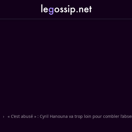
n
›
« C’est abusé » : Cyril Hanouna va trop loin pour combler l’ab