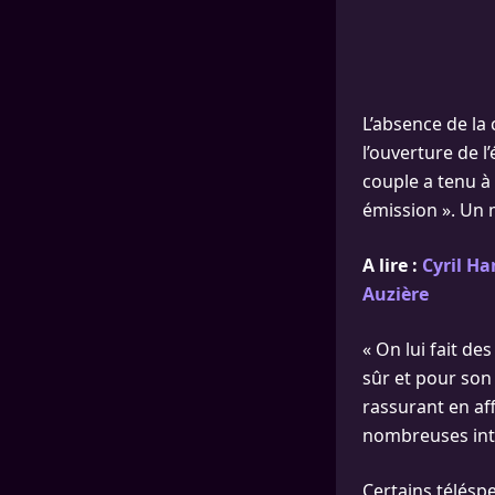
L’absence de la
l’ouverture de 
couple a tenu à 
émission ». Un 
A lire :
Cyril Ha
Auzière
« On lui fait d
sûr et pour son 
rassurant en af
nombreuses inte
Certains télésp