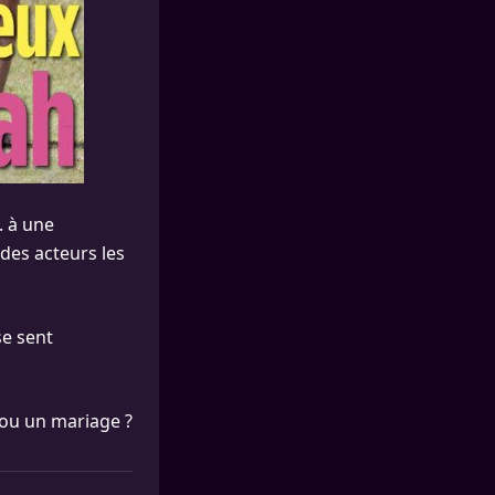
. à une
 des acteurs les
se sent
é ou un mariage ?