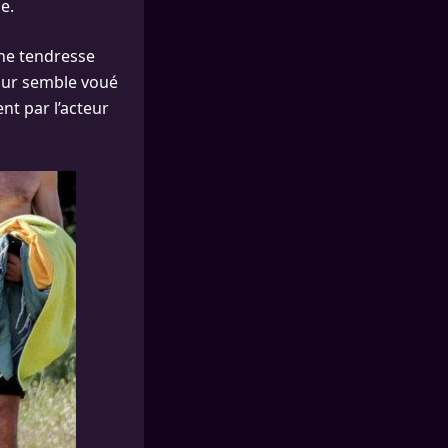
e.
une tendresse
our semble voué
nt par l’acteur