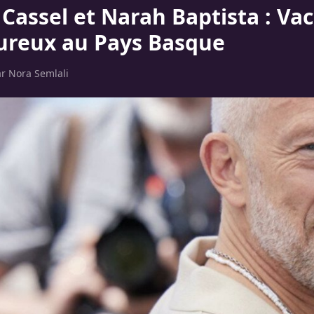
 Cassel et Narah Baptista : Va
reux au Pays Basque
ar
Nora Semlali