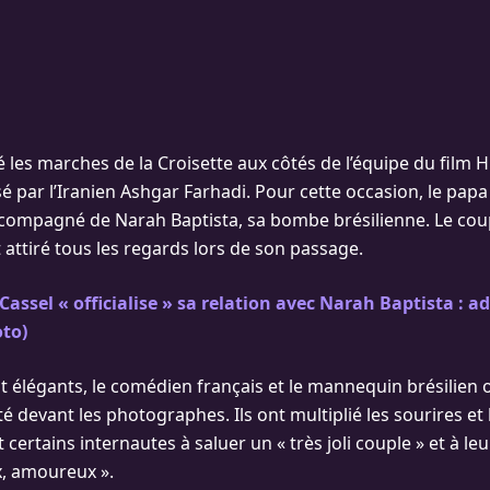
 les marches de la Croisette aux côtés de l’équipe du film H
isé par l’Iranien Ashgar Farhadi. Pour cette occasion, le pap
ccompagné de Narah Baptista, sa bombe brésilienne. Le cou
ttiré tous les regards lors de son passage.
Cassel « officialise » sa relation avec Narah Baptista : a
to)
t élégants, le comédien français et le mannequin brésilien 
é devant les photographes. Ils ont multiplié les sourires et
t certains internautes à saluer un « très joli couple » et à le
x, amoureux ».