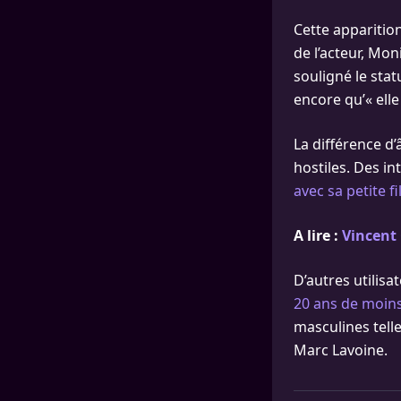
Cette apparitio
de l’acteur, Mo
souligné le sta
encore qu’« elle
La différence d’
hostiles. Des i
avec sa petite fi
A lire :
Vincent 
D’autres utilisa
20 ans de moin
masculines tell
Marc Lavoine.