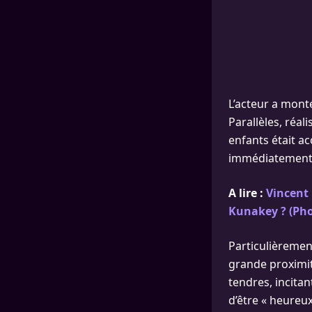
L’acteur a monté
Parallèles, réal
enfants était a
immédiatement a
A lire :
Vincent 
Kunakey ? (Pho
Particulièremen
grande proximit
tendres, incitan
d’être « heureu