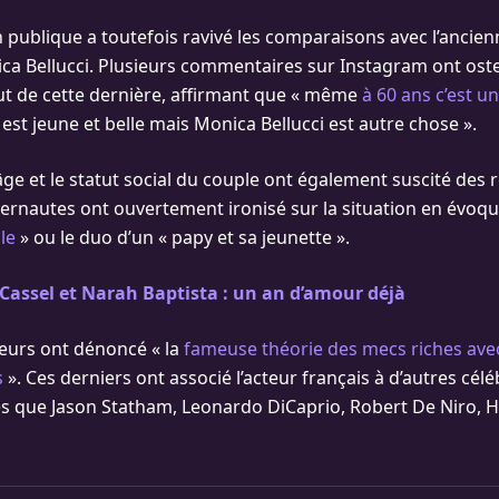
n publique a toutefois ravivé les comparaisons avec l’anci
nica Bellucci. Plusieurs commentaires sur Instagram ont os
tut de cette dernière, affirmant que « même
à 60 ans c’est un
 est jeune et belle mais Monica Bellucci est autre chose ».
âge et le statut social du couple ont également suscité des 
nternautes ont ouvertement ironisé sur la situation en évoq
lle
» ou le duo d’un « papy et sa jeunette ».
Cassel et Narah Baptista : un an d’amour déjà
teurs ont dénoncé « la
fameuse théorie des mecs riches avec
s
». Ces derniers ont associé l’acteur français à d’autres célé
es que Jason Statham, Leonardo DiCaprio, Robert De Niro, 