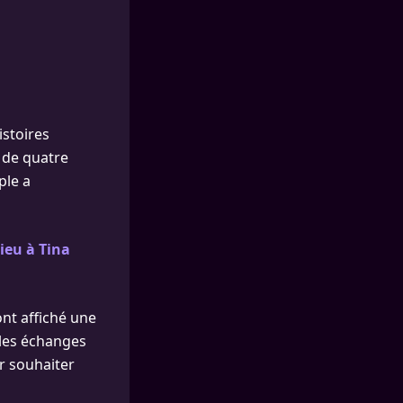
istoires
a de quatre
ple a
dieu à Tina
ont affiché une
 les échanges
ur souhaiter