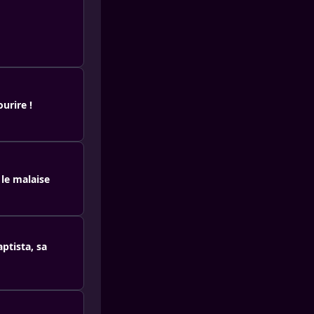
urire !
 le malaise
ptista, sa