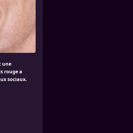
t une
is rouge a
aux sociaux.