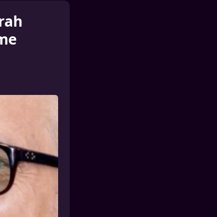
arah
rme