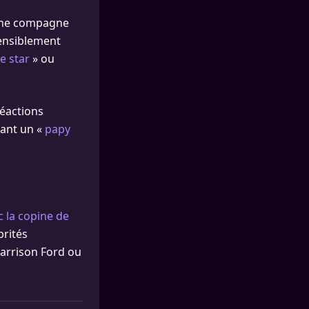
enne compagne
tensiblement
e star
» ou
réactions
uant un «
papy
 la copine de
brités
Harrison Ford ou