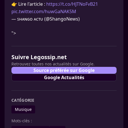
👉 Lire l'article :
https://t.co/HJTNoFvB21
pic.twitter.com/huwGaNAK5M
— ꜱʜᴀɴɢᴏ ᴀᴄᴛᴜ (@ShangoNews)
">
Suivre Legossip.net
Retrouvez toutes nos actualités sur Google.
Source préférée sur Google
Google Actualités
CATÉGORIE
Musique
Mots-clés :