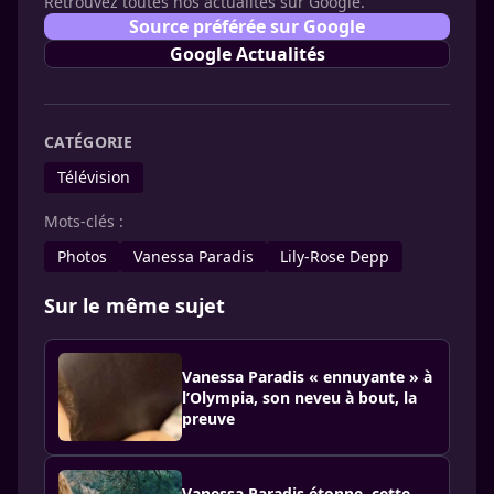
Retrouvez toutes nos actualités sur Google.
Source préférée sur Google
Google Actualités
CATÉGORIE
Télévision
Mots-clés :
Photos
Vanessa Paradis
Lily-Rose Depp
Sur le même sujet
Vanessa Paradis « ennuyante » à
l’Olympia, son neveu à bout, la
preuve
Vanessa Paradis étonne, cette