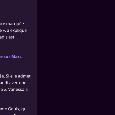
ance marquée
e », a expliqué
adis est
te sur Marc
ée. Si elle admet
grandi avec une
ro », Vanessa a
aume Gouix, qui