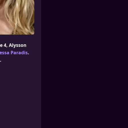
e 4, Alysson
nessa Paradis
.
.