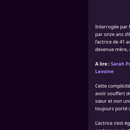
Interrogée par 
par onze ans d’é
l’actrice de 41
devenue mère, A
A lire :
Sarah Po
Lavoine
Cette complicité
avoir souffert d
sœur et non une 
toujours porté u
L’actrice s’est 