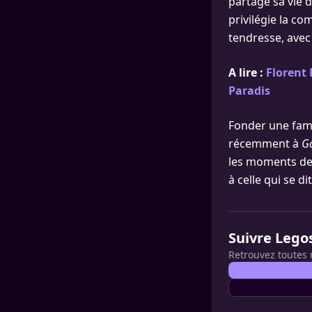
partage sa vie d
privilégie la co
tendresse, avec 
A lire :
Florent 
Paradis
Fonder une famil
récemment à
Ga
les moments de 
à celle qui se d
Suivre Lego
Retrouvez toutes 