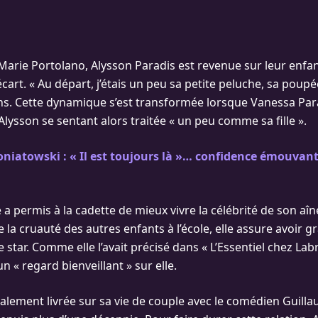
Marie Portolano, Alysson Paradis est revenue sur leur enf
cart. « Au départ, j’étais un peu sa petite peluche, sa poupé
 ans. Cette dynamique s’est transformée lorsque Vanessa Par
lysson se sentant alors traitée « un peu comme sa fille ».
niatowski : « Il est toujours là »… confidence émouvan
 a permis à la cadette de mieux vivre la célébrité de son aîn
e la cruauté des autres enfants à l’école, elle assure avoir 
star. Comme elle l’avait précisé dans « L’Essentiel chez Lab
n « regard bienveillant » sur elle.
également livrée sur sa vie de couple avec le comédien Guill