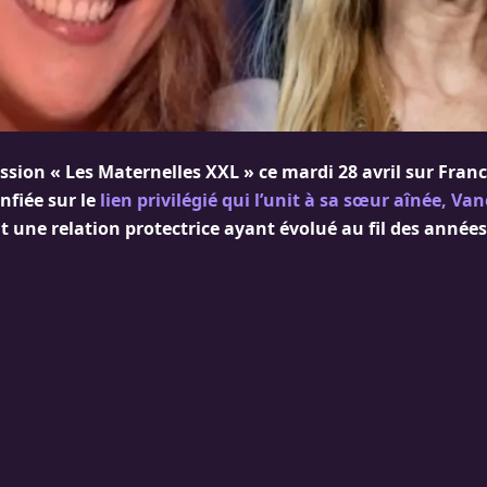
ission « Les Maternelles XXL » ce mardi 28 avril sur Franc
onfiée sur le
lien privilégié qui l’unit à sa sœur aînée, Va
rit une relation protectrice ayant évolué au fil des années