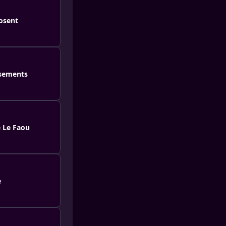
losent
ssements
e Le Faou
e