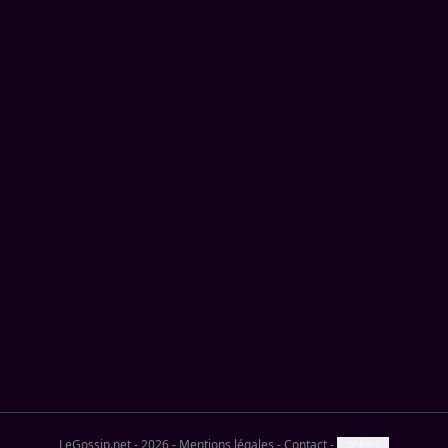
LeGossip.net - 2026
-
Mentions légales
-
Contact
-
Cookies ?