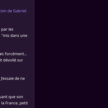
tion de Gabriel
 par les
é "mis dans une
es forcément...
it dévoilé sur
 J’essaie de ne
quant que son
 la France, petit