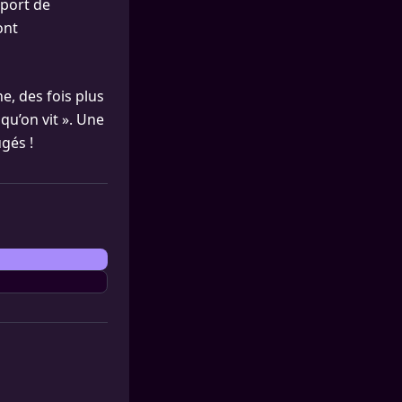
 sport de
ont
e, des fois plus
qu’on vit ». Une
gés !