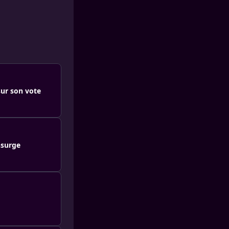
sur son vote
nsurge