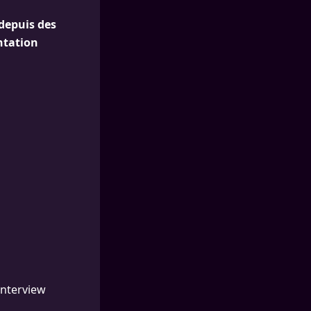
 depuis des
entation
interview