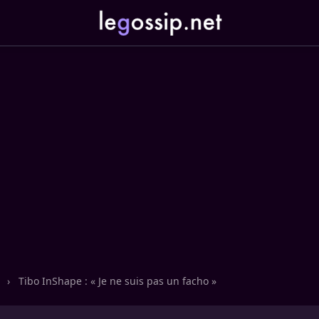
n
›
Tibo InShape : « Je ne suis pas un facho »