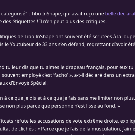
 catégorisé" : Tibo InShape, qui avait reçu une
belle déclara
des étiquettes ! Il n’en peut plus des critiques.
litiques de Tibo InShape ont souvent été scrutées à la loupe
is le Youtubeur de 33 ans s’en défend, regrettant d’avoir ét
d tu leur dis que tu aimes le drapeau français, pour eux tu 
 souvent employé c’est ’facho’ », a-t-il déclaré dans un extra
iaux d’Envoyé Spécial.
on à ce que je dis et à ce que je fais sans me limiter non plus.
sse non plus parce que personne n’est lisse au fond. »
Fitcats réfute les accusations de vote extrême droite, expli
ltat de clichés : « Parce que je fais de la musculation, j’aime