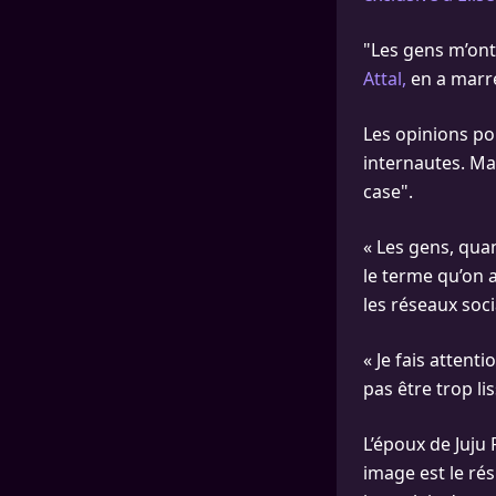
"Les gens m’ont
Attal,
en a marre 
Les opinions po
internautes. Ma
case".
« Les gens, quan
le terme qu’on a
les réseaux soc
« Je fais attenti
pas être trop li
L’époux de Juju 
image est le résu