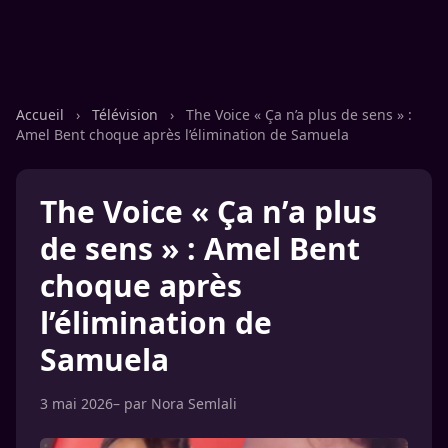
Accueil
›
Télévision
›
The Voice « Ça n’a plus de sens » :
Amel Bent choque après l’élimination de Samuela
The Voice « Ça n’a plus
de sens » : Amel Bent
choque après
l’élimination de
Samuela
3 mai 2026
– par
Nora Semlali