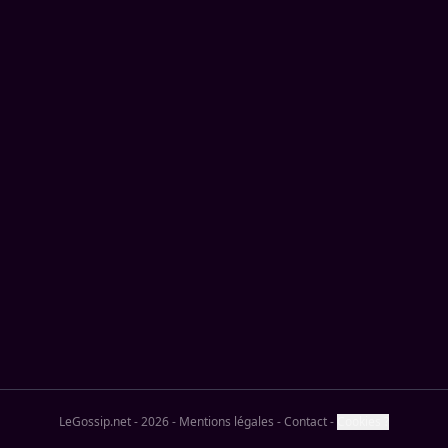
LeGossip.net - 2026
-
Mentions légales
-
Contact
-
Cookies ?