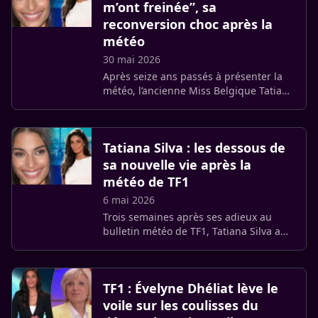
m’ont freinée”, sa
reconversion choc après la
météo
30 mai 2026
Après seize ans passés à présenter la
météo, l’ancienne Miss Belgique Tatiana
Silva change de cap. Elle abandonne la
carte du ciel pour fonder « L’Anneau »,
un projet solidaire (…)
Tatiana Silva : les dessous de
sa nouvelle vie après la
météo de TF1
6 mai 2026
Trois semaines après ses adieux au
bulletin météo de TF1, Tatiana Silva a
levé le voile sur sa future activité. Loin
des plateaux de tournage, l’ancienne
présentatrice se lance (…)
TF1 : Évelyne Dhéliat lève le
voile sur les coulisses du