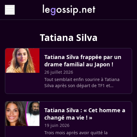
Tatiana Silva
Tatiana Silva frappée par un
drame familial au Japon !
26 juillet 2026
Tout semblait enfin sourire à Tatiana
Silva après son départ de TF1 et
l’arrivée de son fils June. Mais en
pleines vacances à l’autre bout du
monde, l’ex-Miss Météo vient de (…)
Tatiana Silva : « Cet homme a
changé ma vie ! »
19 juin 2026
Trois mois après avoir quitté la