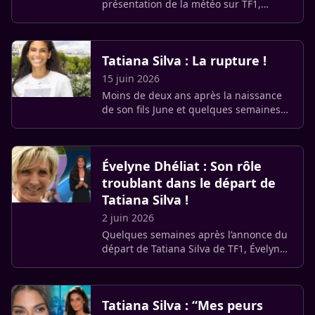
présentation de la météo sur TF1,
Tatiana Silva entame une nouvelle
trajectoire personnelle et
professionnelle. L’ancienne animatrice
Tatiana Silva : La rupture !
de 41 ans (…)
15 juin 2026
Moins de deux ans après la naissance
de son fils June et quelques semaines
après avoir quitté TF1, Tatiana Silva
traverse une nouvelle période de
changement dans sa vie (…)
Évelyne Dhéliat : Son rôle
troublant dans le départ de
Tatiana Silva !
2 juin 2026
Quelques semaines après l’annonce du
départ de Tatiana Silva de TF1, Évelyne
Dhéliat s’est exprimée sur les raisons de
cette séparation. La directrice du
service météo évoque (…)
Tatiana Silva : “Mes peurs