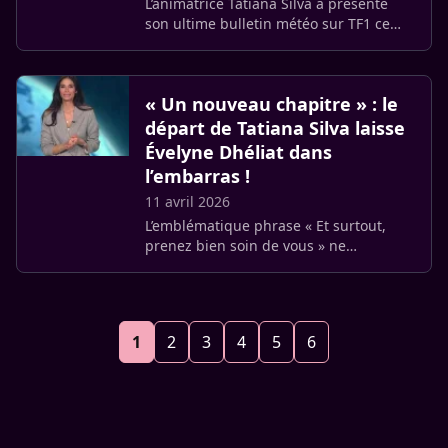
L’animatrice Tatiana Silva a présenté
son ultime bulletin météo sur TF1 ce
dimanche 12 avril 2026. Arrivée en 2017
pour succéder à Catherine Laborde,
l’ex-Miss Belgique tourne (…)
« Un nouveau chapitre » : le
départ de Tatiana Silva laisse
Évelyne Dhéliat dans
l’embarras !
11 avril 2026
L’emblématique phrase « Et surtout,
prenez bien soin de vous » ne
résonnera plus sur la première chaîne.
Tatiana Silva, 41 ans, a officiellement
démissionné du groupe qu’elle (…)
1
2
3
4
5
6