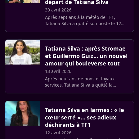
départ de Tatiana Silva
30 avril 2026
Après sept ans à la météo de TF1,
Tatiana Silva a quitté son poste le 12
avril dernier. Invitée sur NOVO19,
Évelyne Dhéliat est revenue sur cette
séparation décidée en (…)
Tatiana Silva : après Stromae
et Guillermo Guiz… un nouvel
amour qui bouleverse tout
13 avril 2026
Après neuf ans de bons et loyaux
services, Tatiana Silva a quitté la
présentation de la météo sur TF1 ce
dimanche 12 avril 2026. L’animatrice de
41 ans entame une nouvelle vie, (…)
Tatiana Silva en larmes : « le
cœur serré »… ses adieux
déchirants à TF1
12 avril 2026