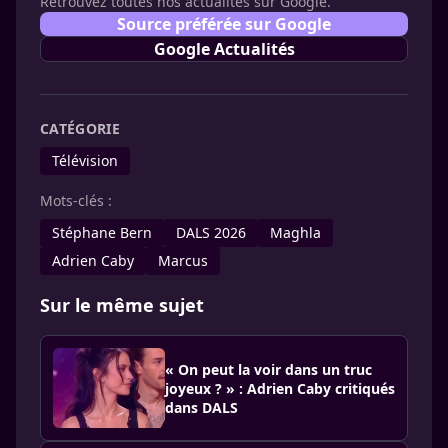
Retrouvez toutes nos actualités sur Google.
Source préférée sur Google
Google Actualités
CATÉGORIE
Télévision
Mots-clés :
Stéphane Bern
DALS 2026
Maghla
Adrien Caby
Marcus
Sur le même sujet
« On peut la voir dans un truc
joyeux ? » : Adrien Caby critiqués
dans DALS