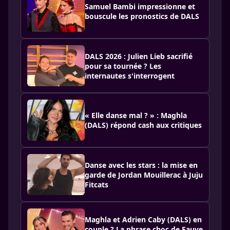
Samuel Bambi impressionne et
bouscule les pronostics de DALS
DALS 2026 : Julien Lieb sacrifié
pour sa tournée ? Les
internautes s'interrogent
« Elle danse mal ? » : Maghla
(DALS) répond cash aux critiques
Danse avec les stars : la mise en
garde de Jordan Mouillerac à Juju
Fitcats
Maghla et Adrien Caby (DALS) en
couple ? La phrase choc de Fauve