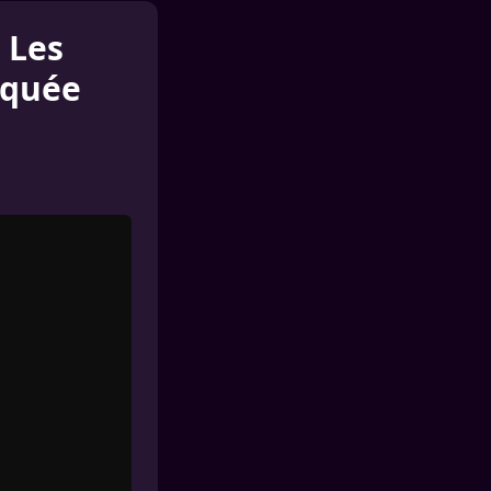
 Les
oquée