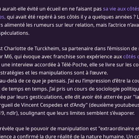
aurait-elle évité un écueil en ne faisant pas
sa vie aux côté
es,
qui avait été repéré à ses côtés il y a quelques années ?
rs alimenté les rumeurs sur leur relation, mais l’actrice n’ava
péculations.
est Charlotte de Turckheim, sa partenaire dans l’émission d
sur M6, qui évoque avec franchise son expérience aux
côtés 
une interview accordée à Télé-Poche, elle se livre sur les co
stratégies et les manipulations sont à l’œuvre.
 au-delà de ce que je pensais. J’ai eu l’impression d’être la c
 de temps en temps. J’ai pris un cours de sociologie politique
 par leurs gesticulations, elle dit avoir été atterrée par "la
rgueil de Vincent Cespedes et d’Andy" (deuxième youtubeu
9, ndlr), soulignant que leurs limites semblent s’évaporer.
évèle que le pouvoir de manipulation est "extraordinaire et 
ience a confirmé la dure réalité de la nature humaine. Un c