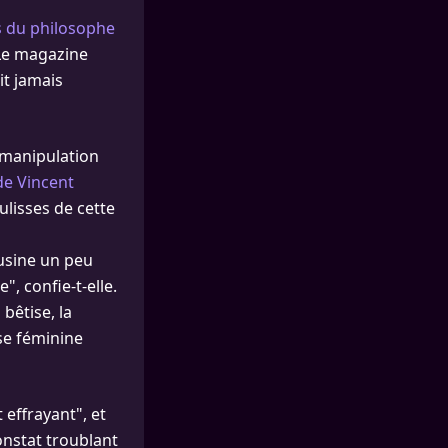
s du philosophe
 Le magazine
it jamais
e manipulation
de Vincent
ulisses de cette
ousine un peu
", confie-t-elle.
 bêtise, la
se féminine
effrayant", et
onstat troublant