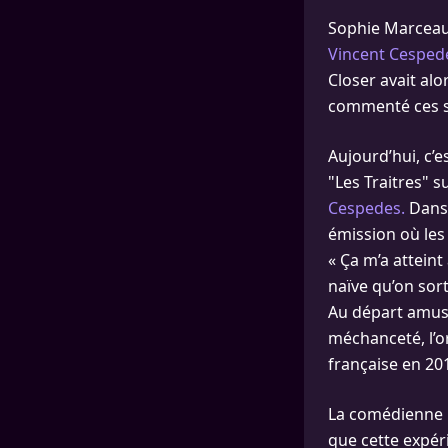
Sophie Marceau 
Vincent Cesped
Closer avait alo
commenté ces s
Aujourd’hui, c’
"Les Traitres" 
Cespedes.
Dans 
émission où les 
« Ça m’a atteint
naïve qu’on sort
Au départ amusée
méchanceté, l’o
française en 201
La comédienne r
que cette expér