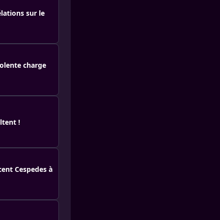
lations sur le
iolente charge
ltent !
ncent Cespedes à