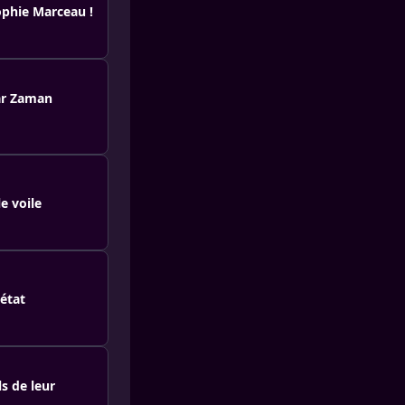
Sophie Marceau !
par Zaman
e voile
 état
s de leur