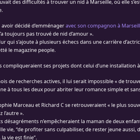
uvait des difficultés à trouver un nid à Marseille, où elle s’es
e.
ès avoir décidé d’emménager
avec son compagnon à Marseil
’a toujours pas trouvé de nid d’amour ».
ur qui s’ajoute à plusieurs échecs dans une carrière d’actri
etté le magazine people.
 compliqueraient ses projets dont celui d’une installation à
ois de recherches actives, il lui serait impossible « de tro
nne à tous les deux pour abriter leur romance simple et san
ophie Marceau et Richard C se retrouveraient « le plus souv
 l’autre ».
ts désagréments n’empêcheraient la maman de deux enfants
le vie, “de profiter sans culpabiliser, de rester jeune aussi, 
la vie est finie”.