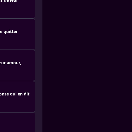
s de leur
e quitter
leur amour,
onse qui en dit