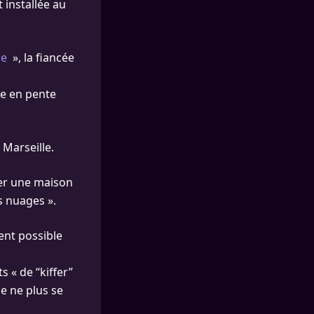
t installée au
le
», la fiancée
ce en pente
 Marseille.
uver une maison
s nuages ».
ent possible
 « de “kiffer”
de ne plus se