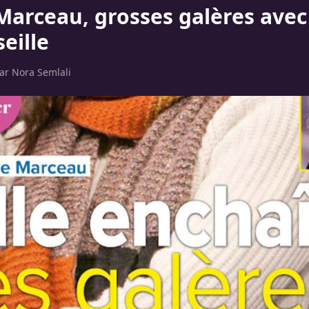
Marceau, grosses galères avec
eille
par
Nora Semlali