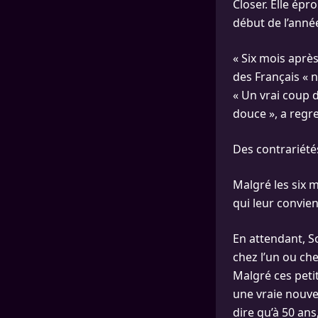
Closer. Elle épro
début de l’anné
« Six mois apr
des Français « n
« Un vrai coup d
douce », a regr
Des contrariétés
Malgré les six m
qui leur convie
En attendant, S
chez l’un ou chez
Malgré ces peti
une vraie nouvel
dire qu’à 50 ans, 