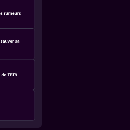
les rumeurs
 sauver sa
e de TBT9