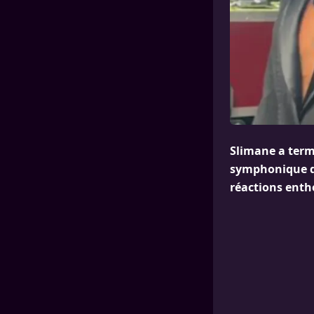
Slimane a termi
symphonique d
réactions entho