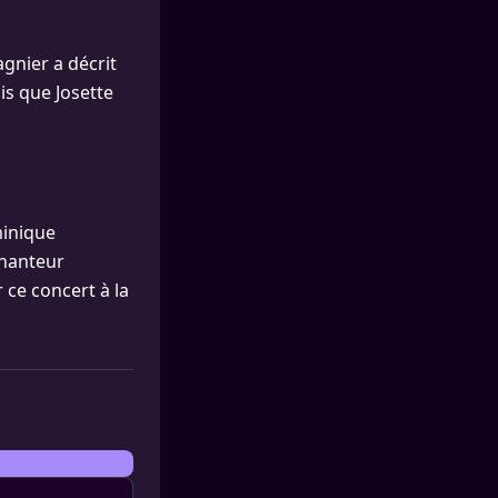
agnier a décrit
is que Josette
minique
chanteur
 ce concert à la