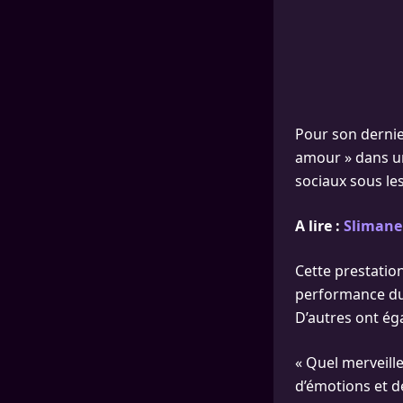
Pour son dernie
amour » dans un
sociaux sous l
A lire :
Slimane
Cette prestatio
performance du c
D’autres ont ég
« Quel merveill
d’émotions et d