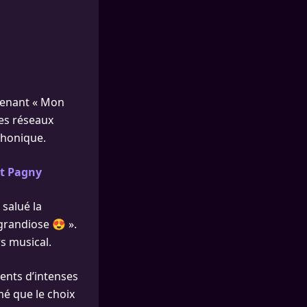
enant « Mon
es réseaux
phonique.
nt Pagny
 salué la
 grandiose 😍 ».
s musical.
ents d’intenses
mé que le choix