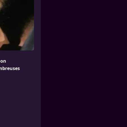
ion
ombreuses