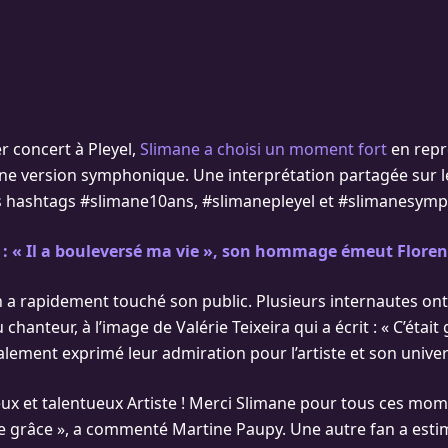
r concert à Pleyel,
Slimane a choisi un moment fort
en repr
e version symphonique. Une interprétation partagée sur l
es hashtags #slimane10ans, #slimanepleyel et #slimanesym
 : « Il a bouleversé ma vie », son hommage émeut Flore
n a rapidement touché son public. Plusieurs internautes ont
hanteur, à l’image de Valérie Teixeira qui a écrit : « C’était
alement exprimé leur admiration pour l’artiste et son univer
eux et talentueux Artiste ! Merci Slimane pour tous ces mom
e grâce », a commenté Martine Paupy. Une autre fan a esti