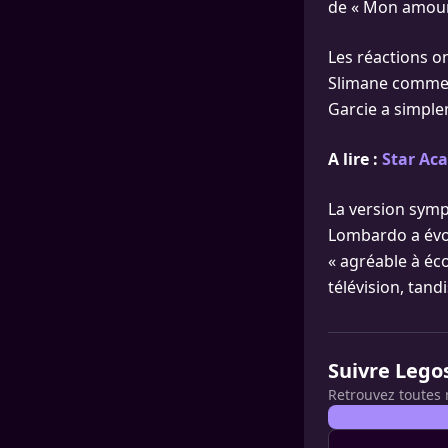
de « Mon amour 
Les réactions on
Slimane comme «
Garcie a simple
A lire :
Star Ac
La version sym
Lombardo a évoq
« agréable à éc
télévision, tand
Suivre Lego
Retrouvez toutes 