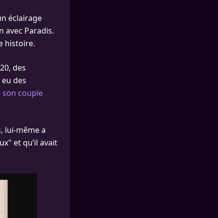
un éclairage
on avec Paradis.
 histoire.
20, des
t eu des
e son couple
, lui-même a
" et qu’il avait