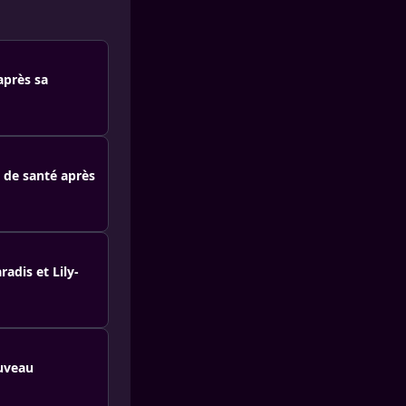
après sa
t de santé après
adis et Lily-
ouveau