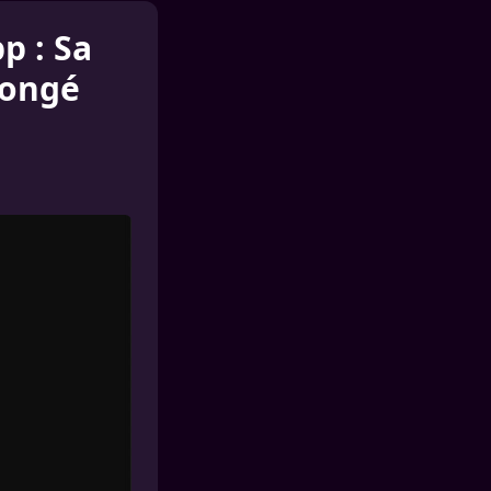
p : Sa
longé