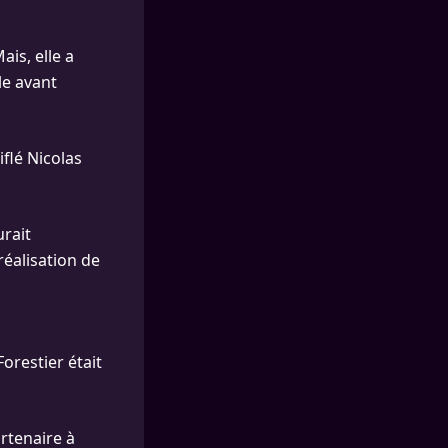
ais, elle a
le avant
iflé Nicolas
rait
éalisation de
Forestier était
artenaire à