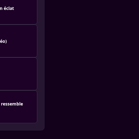
n éclat
déo)
i ressemble