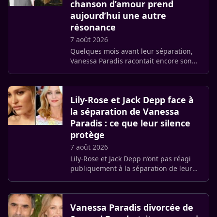
chanson d’amour prend
aujourd’hui une autre
résonance
7 août 2026
Quelques mois avant leur séparation,
Vanessa Paradis racontait encore son
histoire avec Samuel Benchetrit dans
une chanson très personnelle. « Un
amour de jeunesse » évoquait (…)
Lily-Rose et Jack Depp face à
la séparation de Vanessa
Paradis : ce que leur silence
protège
7 août 2026
Lily-Rose et Jack Depp n’ont pas réagi
publiquement à la séparation de leur
mère et de Samuel Benchetrit. Entré
dans leur vie alors qu’ils étaient
adolescents, le réalisateur (…)
Vanessa Paradis divorcée de