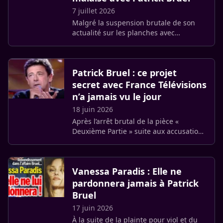
7 juillet 2026
Malgré la suspension brutale de son
actualité sur les planches avec
l’annulation de sa pièce de théâtre avec
Patrick Bruel, Marine Delterme affiche
publiquement sa complicité (…)
Patrick Bruel : ce projet
secret avec France Télévisions
n’a jamais vu le jour
18 juin 2026
Après l’arrêt brutal de la pièce «
Deuxième Partie » suite aux accusations
visant Patrick Bruel, les secrets de cette
décision prise en coulisses font surface.
L’intervention (…)
Vanessa Paradis : Elle ne
pardonnera jamais à Patrick
Bruel
17 juin 2026
À la suite de la plainte pour viol et du