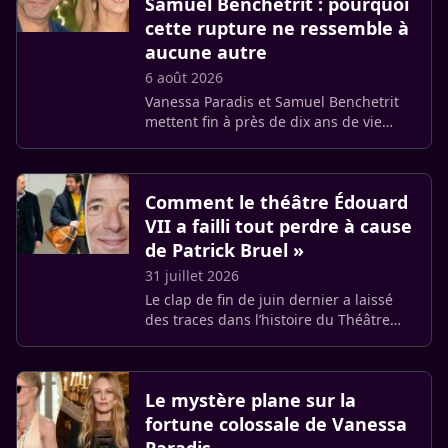
Samuel Benchetrit : pourquoi
cette rupture ne ressemble à
aucune autre
6 août 2026
Vanessa Paradis et Samuel Benchetrit
mettent fin à près de dix ans de vie
commune. Cette séparation marque
une étape particulière pour la
chanteuse : le réalisateur est le seul (…)
Comment le théâtre Édouard
VII a failli tout perdre à cause
de Patrick Bruel »
31 juillet 2026
Le clap de fin de juin dernier a laissé
des traces dans l’histoire du Théâtre
Édouard VII. Alors qu’il tenait l’affiche
de la pièce Deuxième partie signée
Samuel Benchetrit, (…)
Le mystère plane sur la
fortune colossale de Vanessa