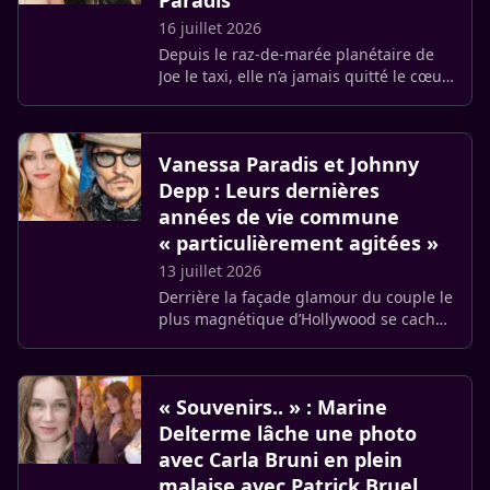
Paradis
16 juillet 2026
Depuis le raz-de-marée planétaire de
Joe le taxi, elle n’a jamais quitté le cœur
des Français. Chanteuse adulée, actrice
césarisée et muse éternelle de la
maison Chanel, (…)
Vanessa Paradis et Johnny
Depp : Leurs dernières
années de vie commune
« particulièrement agitées »
13 juillet 2026
Derrière la façade glamour du couple le
plus magnétique d’Hollywood se cachait
une réalité bien plus sombre. Quatorze
ans après le début de leur idylle, la
passion entre (…)
« Souvenirs.. » : Marine
Delterme lâche une photo
avec Carla Bruni en plein
malaise avec Patrick Bruel