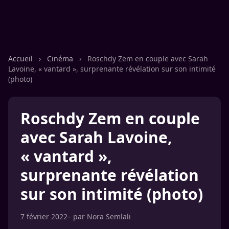
Accueil
›
Cinéma
›
Roschdy Zem en couple avec Sarah
Lavoine, « vantard », surprenante révélation sur son intimité
(photo)
Roschdy Zem en couple
avec Sarah Lavoine,
« vantard »,
surprenante révélation
sur son intimité (photo)
7 février 2022
– par
Nora Semlali