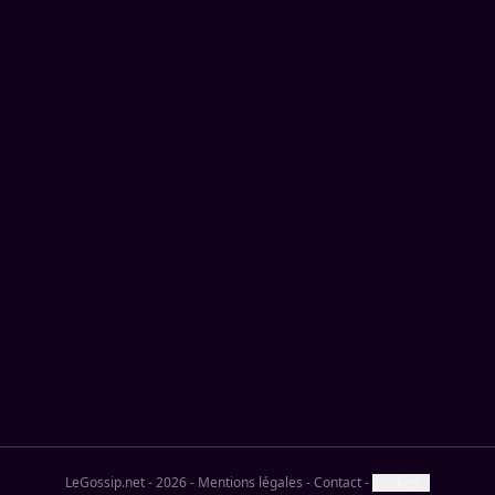
LeGossip.net - 2026
-
Mentions légales
-
Contact
-
Cookies ?