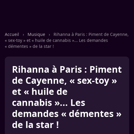
Accueil
›
Musique
›
Rihanna à Paris : Piment de Cayenne,
« sex-toy » et « huile de cannabis »... Les demandes
« démentes » de la star !
Rihanna à Paris : Piment
de Cayenne, « sex-toy »
et « huile de
cannabis »... Les
demandes « démentes »
de la star !